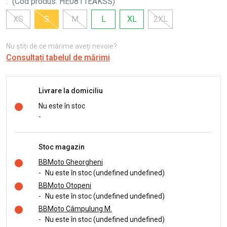
:
(
Cod produs
:
HE0811EAKSS
)
XS
S
M
L
XL
2XL
Nu știți de ce mărime aveți nevoie?
Consultați tabelul de mărimi
Livrare la domiciliu
Nu este în stoc
-
Stoc magazin
BBMoto Gheorgheni
-
Nu este în stoc (undefined undefined)
BBMoto Otopeni
-
Nu este în stoc (undefined undefined)
BBMoto Câmpulung M.
-
Nu este în stoc (undefined undefined)