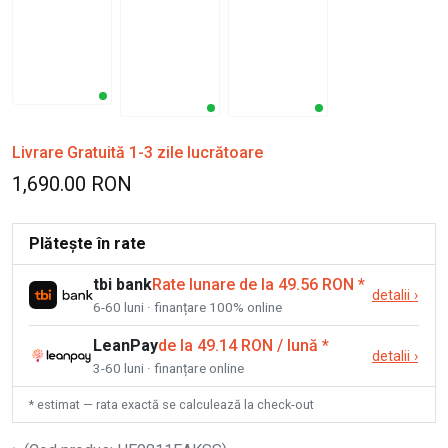
Livrare Gratuită 1-3 zile lucrătoare
1,690.00 RON
Plătește în rate
tbi bank
Rate lunare de la 49.56 RON
*
detalii
›
6-60 luni · finanțare 100% online
LeanPay
de la 49.14 RON / lună
*
detalii
›
3-60 luni · finanțare online
* estimat — rata exactă se calculează la check-out