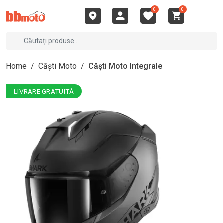
0
0
Home
/
Căști Moto
/
Căști Moto Integrale
LIVRARE GRATUITĂ