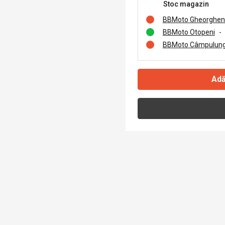
Stoc magazin
BBMoto Gheorghen
BBMoto Otopeni
-
BBMoto Câmpulung
Adă