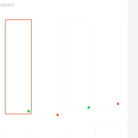
cenzii
)