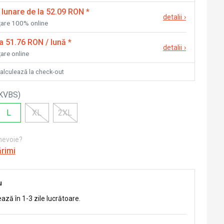
 lunare de la 52.09 RON
*
detalii
›
nțare 100% online
la 51.76 RON / lună
*
detalii
›
țare online
calculează la check-out
KVBS
)
L
XL
2XL
 nevoie?
ărimi
u
ează în 1-3 zile lucrătoare.