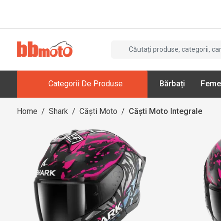
Categorii De Produse
Bărbați
Feme
Home
/
Shark
/
Căști Moto
/
Căști Moto Integrale