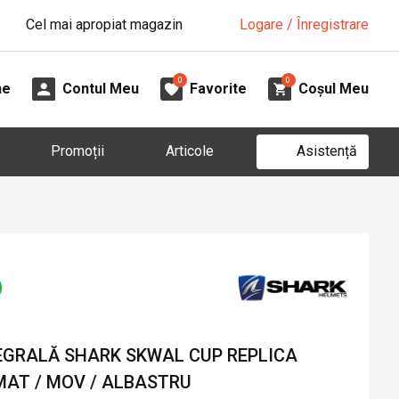
Cel mai apropiat magazin
Logare / Înregistrare
0
0
ne
Contul Meu
Favorite
Coșul Meu
Asistență
Promoții
Articole
GRALĂ SHARK SKWAL CUP REPLICA
MAT / MOV / ALBASTRU