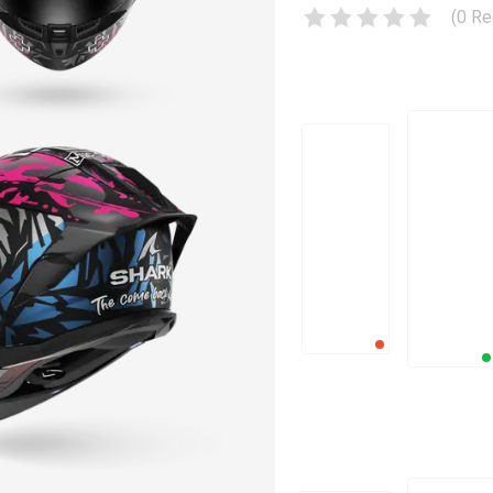
(
0
Re