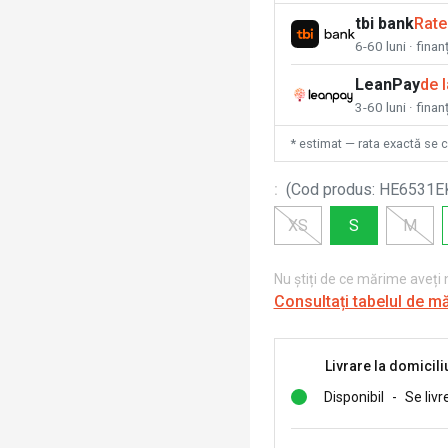
tbi bank
Rate
6-60 luni · fina
LeanPay
de 
3-60 luni · finan
* estimat — rata exactă se 
:
(
Cod produs
:
HE6531E
XS
S
M
Nu știți de ce mărime aveți
Consultați tabelul de m
Livrare la domicili
Disponibil
-
Se livr