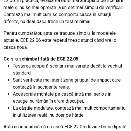
22.05. În practică, evaluarea este mai apropiată de scenarii
reale și nu se mai oprește la un set mai simplu de verificări.
Contează mai mult cum se comportă casca în situații
diferite, nu doar dacă trece un test minimal.
Pentru cumpărător, asta se traduce simplu: la modelele
actuale, ECE 22.06 este reperul firesc atunci când vrei o
cască nouă.
Ce s-a schimbat față de ECE 22.05
Testarea acoperă scenarii mai variate decât la vechiul
standard.
Sunt verificate mai atent zone și tipuri de impact care
contează în accidente reale.
Accesoriile montate pe cască intră mai serios în
ecuație, nu rămân în afara discuției.
La căștile modulare, contează mai mult comportamentul
în utilizarea reală, nu doar pe hârtie.
Asta nu înseamnă că o cască ECE 22.05 devine brusc lipsită