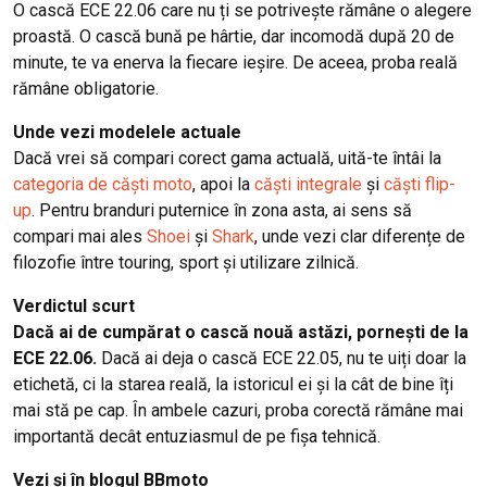
O cască ECE 22.06 care nu ți se potrivește rămâne o alegere
proastă. O cască bună pe hârtie, dar incomodă după 20 de
minute, te va enerva la fiecare ieșire. De aceea, proba reală
rămâne obligatorie.
Unde vezi modelele actuale
Dacă vrei să compari corect gama actuală, uită-te întâi la
categoria de căști moto
, apoi la
căști integrale
și
căști flip-
up
. Pentru branduri puternice în zona asta, ai sens să
compari mai ales
Shoei
și
Shark
, unde vezi clar diferențe de
filozofie între touring, sport și utilizare zilnică.
Verdictul scurt
Dacă ai de cumpărat o cască nouă astăzi, pornești de la
ECE 22.06.
Dacă ai deja o cască ECE 22.05, nu te uiți doar la
etichetă, ci la starea reală, la istoricul ei și la cât de bine îți
mai stă pe cap. În ambele cazuri, proba corectă rămâne mai
importantă decât entuziasmul de pe fișa tehnică.
Vezi și în blogul BBmoto