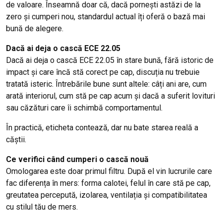
de valoare. Înseamnă doar că, dacă pornești astăzi de la
zero și cumperi nou, standardul actual îți oferă o bază mai
bună de alegere.
Dacă ai deja o cască ECE 22.05
Dacă ai deja o cască ECE 22.05 în stare bună, fără istoric de
impact și care încă stă corect pe cap, discuția nu trebuie
tratată isteric. Întrebările bune sunt altele: câți ani are, cum
arată interiorul, cum stă pe cap acum și dacă a suferit lovituri
sau căzături care îi schimbă comportamentul.
În practică, eticheta contează, dar nu bate starea reală a
căștii.
Ce verifici când cumperi o cască nouă
Omologarea este doar primul filtru. După el vin lucrurile care
fac diferența în mers: forma calotei, felul în care stă pe cap,
greutatea percepută, izolarea, ventilația și compatibilitatea
cu stilul tău de mers.