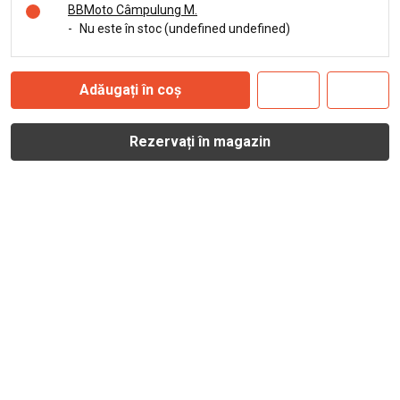
BBMoto Câmpulung M.
-
Nu este în stoc (undefined undefined)
Adăugați în coș
Rezervați în magazin