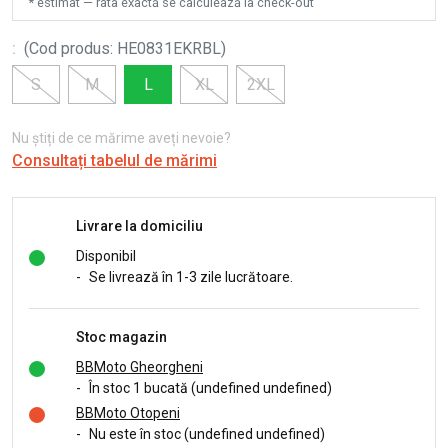
* estimat — rata exactă se calculează la check-out
:
(
Cod produs
:
HE0831EKRBL
)
S
M
L
XL
2XL
Nu știți de ce mărime aveți nevoie?
Consultați tabelul de mărimi
Livrare la domiciliu
Disponibil
-
Se livrează în 1-3 zile lucrătoare.
Stoc magazin
BBMoto Gheorgheni
-
În stoc 1 bucată (undefined undefined)
BBMoto Otopeni
-
Nu este în stoc (undefined undefined)