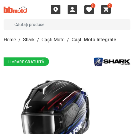
0
0
Home
/
Shark
/
Căști Moto
/
Căști Moto Integrale
LIVRARE GRATUITĂ