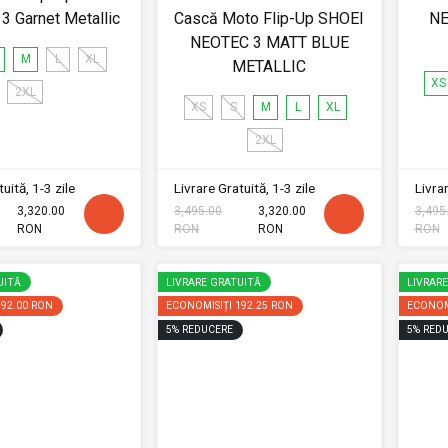
 Garnet Metallic
Cască Moto Flip-Up SHOEI
NE
NEOTEC 3 MATT BLUE
M
L
XL
METALLIC
XS
2XL
XS
S
M
L
XL
2XL
uită, 1-3 zile
Livrare Gratuită, 1-3 zile
Livrar
3,320.00
3,495.00
3,320.00
3,495
RON
RON
RON
RON
UITĂ
LIVRARE GRATUITĂ
LIVRAR
192.00 RON
ECONOMISIȚI
192.25 RON
ECONOM
5
%
REDUCERE
5
%
REDU