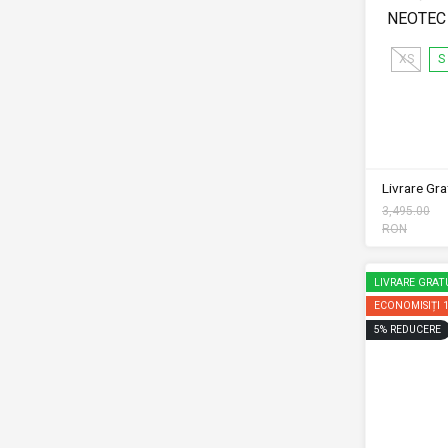
NEOTEC 3
XS
S
Livrare Grat
3,495.00
RON
LIVRARE GRAT
ECONOMISIȚI
5
%
REDUCERE