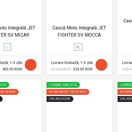
Cas
to Integrală JET
Cască Moto Integrală JET
TER SV MIZAR
FIGHTER SV MOCCA
L
XL
uită, 1-3 zile
Livrare Gratuită, 1-3 zile
Livrar
455.00 RON
674.00 RON
539.00 RON
645.0
UITĂ
LIVRARE GRATUITĂ
LIVRAR
180.00 RON
ECONOMISIȚI
180.00 RON
ECONOM
20
%
REDUCERE
20
%
RED