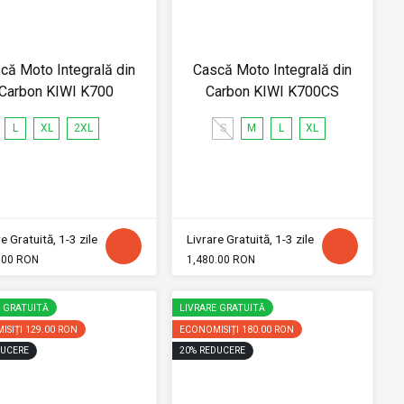
că Moto Integrală din
Cască Moto Integrală din
Carbon KIWI K700
Carbon KIWI K700CS
L
XL
2XL
S
M
L
XL
e Gratuită, 1-3 zile
Livrare Gratuită, 1-3 zile
.00 RON
1,480.00 RON
E GRATUITĂ
LIVRARE GRATUITĂ
ISIȚI
129.00 RON
ECONOMISIȚI
180.00 RON
UCERE
20
%
REDUCERE