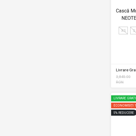
Cască Mo
NEOTEC
XS
S
Livrare Grat
3,845.00
RON
LIVRARE GRAT
ECONOMISIȚI
5
%
REDUCERE