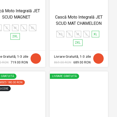
că Moto Integrală JET
SCUD MAGNET
Cască Moto Integrală JET
SCUD MAT CHAMELEON
S
M
L
XL
XS
S
M
L
XL
2XL
2XL
e Gratuită, 1-3 zile
Livrare Gratuită, 1-3 zile
0 RON
719.00 RON
869.00 RON
689.00 RON
E GRATUITĂ
LIVRARE GRATUITĂ
ISIȚI
180.00 RON
UCERE