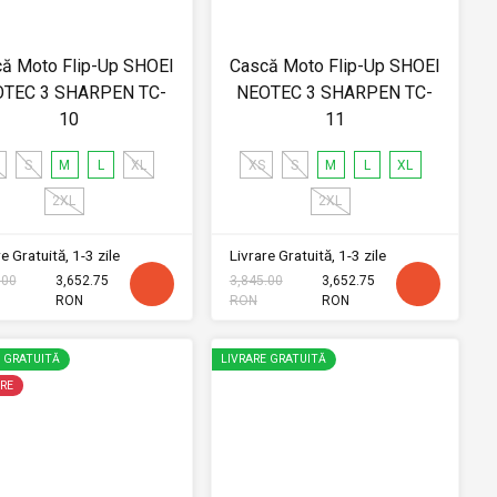
ă Moto Flip-Up SHOEI
Cască Moto Flip-Up SHOEI
TEC 3 SHARPEN TC-
NEOTEC 3 SHARPEN TC-
10
11
S
M
L
XL
XS
S
M
L
XL
2XL
2XL
e Gratuită, 1-3 zile
Livrare Gratuită, 1-3 zile
.00
3,652.75
3,845.00
3,652.75
RON
RON
RON
E GRATUITĂ
LIVRARE GRATUITĂ
RE