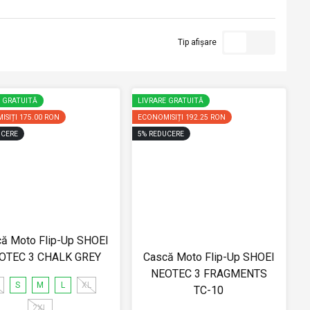
Tip afișare
E GRATUITĂ
LIVRARE GRATUITĂ
ISIȚI
175.00 RON
ECONOMISIȚI
192.25 RON
CERE
5
%
REDUCERE
ă Moto Flip-Up SHOEI
OTEC 3 CHALK GREY
Cască Moto Flip-Up SHOEI
NEOTEC 3 FRAGMENTS
S
M
L
XL
TC-10
2XL