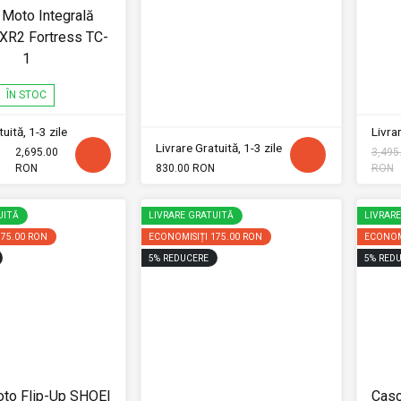
Moto Integrală
XR2 Fortress TC-
1
ÎN STOC
uită, 1-3 zile
Livrar
Livrare Gratuită, 1-3 zile
2,695.00
3,495
RON
830.00 RON
RON
UITĂ
LIVRARE GRATUITĂ
LIVRAR
175.00 RON
ECONOMISIȚI
175.00 RON
ECONOM
5
%
REDUCERE
5
%
REDU
to Flip-Up SHOEI
Casc