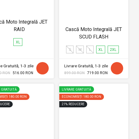
că Moto Integrală JET
RAID
Cască Moto Integrală JET
SCUD FLASH
XL
S
M
L
XL
2XL
e Gratuită, 1-3 zile
Livrare Gratuită, 1-3 zile
0 RON
516.00 RON
899.00 RON
719.00 RON
E GRATUITĂ
LIVRARE GRATUITĂ
ISIȚI
180.00 RON
ECONOMISIȚI
180.00 RON
UCERE
21
%
REDUCERE