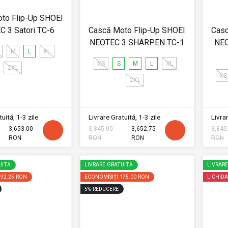
to Flip-Up SHOEI
 3 Satori TC-6
Cască Moto Flip-Up SHOEI
Casc
NEOTEC 3 SHARPEN TC-1
NEO
M
L
XL
XS
S
M
L
XL
2XL
XS
2XL
uită, 1-3 zile
Livrare Gratuită, 1-3 zile
Livrar
3,653.00
3,845.00
3,652.75
3,845
RON
RON
RON
RON
UITĂ
LIVRARE GRATUITĂ
LIVRAR
192.25 RON
ECONOMISIȚI
175.00 RON
LICHIDA
5
%
REDUCERE