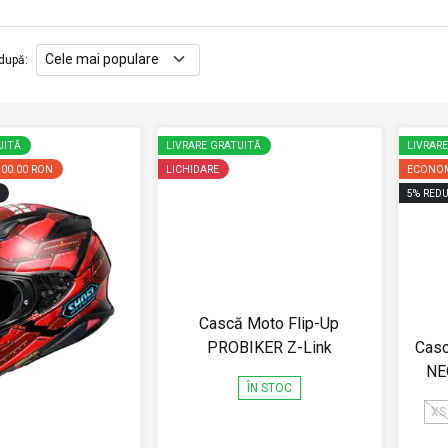
după
:
UITĂ
LIVRARE GRATUITĂ
LIVRAR
300.00 RON
LICHIDARE
ECONOM
5
%
REDU
Cască Moto Flip-Up
PROBIKER Z-Link
Casc
NE
ÎN STOC
XS