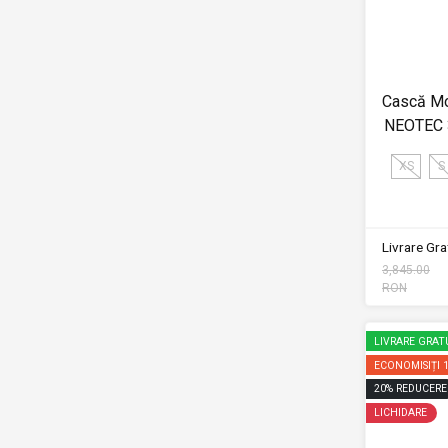
Cască Mo
NEOTEC 
XS
S
Livrare Grat
3,845.00
RON
LIVRARE GRAT
ECONOMISIȚI
20
%
REDUCERE
LICHIDARE