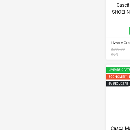
Cască 
SHOEI N
Livrare Grat
2,995.00
RON
LIVRARE GRAT
ECONOMISIȚI
5
%
REDUCERE
Cască Mo