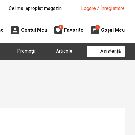
Cel mai apropiat magazin
Logare / Înregistrare
0
0
ne
Contul Meu
Favorite
Coșul Meu
Asistență
Promoții
Articole