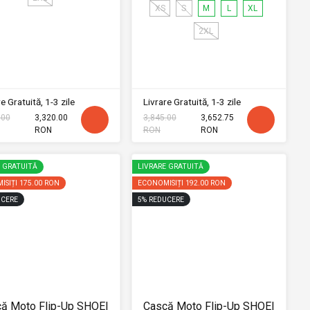
XS
S
M
L
XL
2XL
e Gratuită, 1-3 zile
Livrare Gratuită, 1-3 zile
.00
3,320.00
3,845.00
3,652.75
RON
RON
RON
E GRATUITĂ
LIVRARE GRATUITĂ
ISIȚI
175.00 RON
ECONOMISIȚI
192.00 RON
CERE
5
%
REDUCERE
ă Moto Flip-Up SHOEI
Cască Moto Flip-Up SHOEI