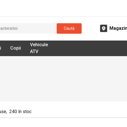
Magazi
Caută
Vehicule
i
Copii
ATV
use
,
240
în stoc