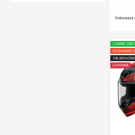
Ordonează 
LIVRARE GRAT
ECONOMISIȚI
10
%
REDUCERE
LICHIDARE