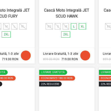
to Integrală JET
Cască Moto Integrală JET
Cas
CUD FURY
SCUD HAWK
M
L
XL
XS
S
M
L
XL
XS
2XL
2XL
uită, 1-3 zile
Livrare Gratuită, 1-3 zile
Livrar
719.00 RON
899.00 RON
719.00 RON
899.0
UITĂ
LIVRARE GRATUITĂ
LIVRAR
180.00 RON
ECONOMISIȚI
180.00 RON
ECONOM
22
%
REDUCERE
22
%
RED