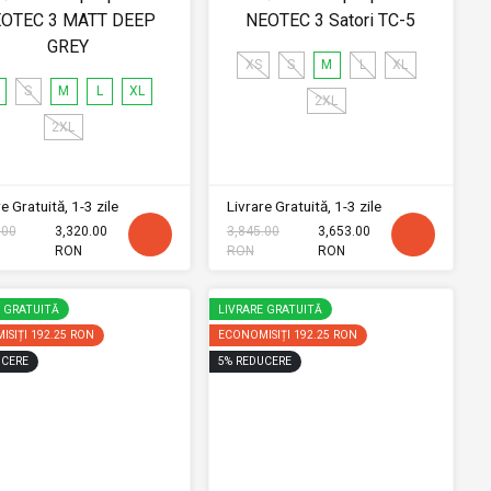
OTEC 3 MATT DEEP
NEOTEC 3 Satori TC-5
GREY
XS
S
M
L
XL
S
M
L
XL
2XL
2XL
e Gratuită, 1-3 zile
Livrare Gratuită, 1-3 zile
.00
3,320.00
3,845.00
3,653.00
RON
RON
RON
E GRATUITĂ
LIVRARE GRATUITĂ
ISIȚI
192.25 RON
ECONOMISIȚI
192.25 RON
CERE
5
%
REDUCERE