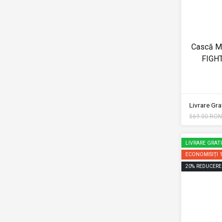
Cască Mo
FIGH
Livrare Grat
569.00 RON
LIVRARE GRAT
ECONOMISIȚI
20
%
REDUCERE