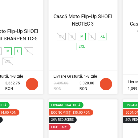
Cască Moto Flip-Up SHOEI
NEOTEC 3
Cas
to Flip-Up SHOEI
XS
S
M
L
XL
3 SHARPEN TC-5
2XL
M
L
XL
2XL
uită, 1-3 zile
Livrare Gratuită, 1-3 zile
Livrar
3,652.75
3,495.00
3,320.00
RON
RON
RON
1,399
UITĂ
LIVRARE GRATUITĂ
LIVRAR
114.00 RON
ECONOMISIȚI
135.00 RON
ECONOM
20
%
REDUCERE
20
%
RED
LICHIDARE