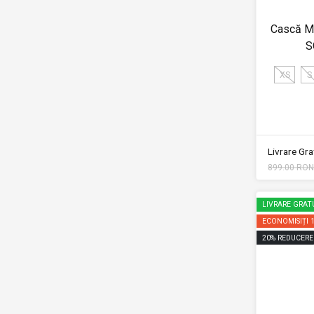
Cască Mo
S
XS
S
Livrare Grat
899.00 RON
LIVRARE GRAT
ECONOMISIȚI
20
%
REDUCERE