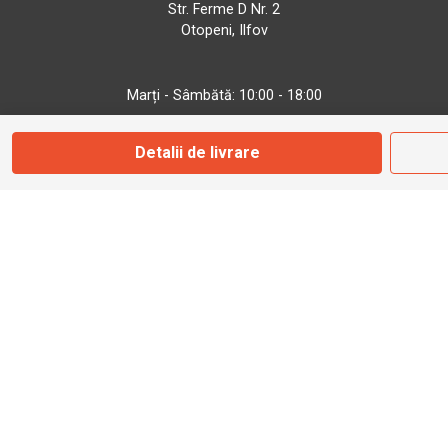
Str. Ferme D Nr. 2
Otopeni, Ilfov
Marți - Sâmbătă: 10:00 - 18:00
Detalii de livrare
0755 141 155
otopeni@bbmoto.ro
Magazin
Câmpulung M.
Str. Valea Seacă nr. 5
Câmpulung Moldovenesc, Suceava