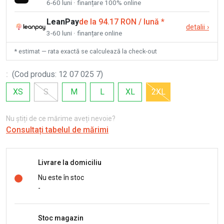
6-60 luni · finanțare 100% online
LeanPay
de la 94.17 RON / lună
*
detalii
›
3-60 luni · finanțare online
* estimat — rata exactă se calculează la check-out
:
(
Cod produs
:
12 07 025 7
)
XS
S
M
L
XL
2XL
Nu știți de ce mărime aveți nevoie?
Consultați tabelul de mărimi
Livrare la domiciliu
Nu este în stoc
-
Stoc magazin