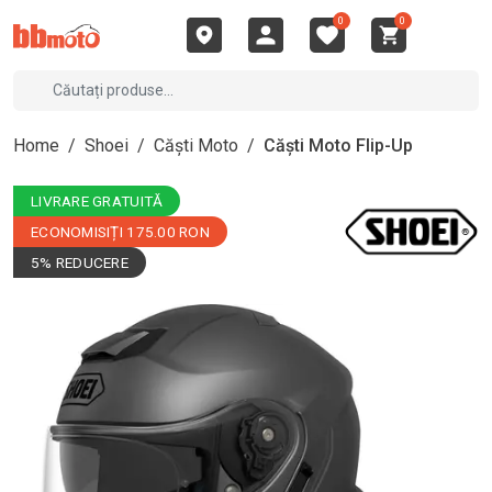
0
0
Home
/
Shoei
/
Căști Moto
/
Căști Moto Flip-Up
LIVRARE GRATUITĂ
ECONOMISIȚI 175.00 RON
5% REDUCERE