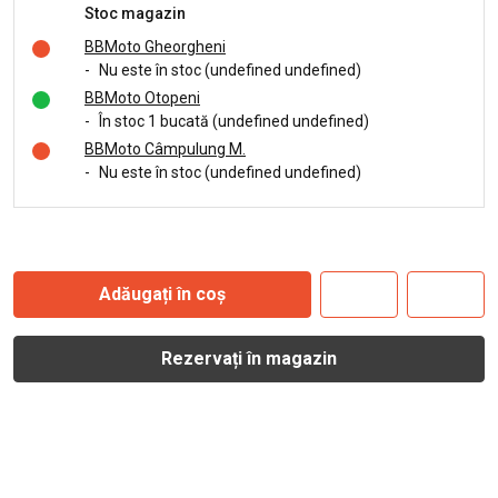
Stoc magazin
BBMoto Gheorgheni
-
Nu este în stoc (undefined undefined)
BBMoto Otopeni
-
În stoc 1 bucată (undefined undefined)
BBMoto Câmpulung M.
-
Nu este în stoc (undefined undefined)
Adăugați în coș
Rezervați în magazin