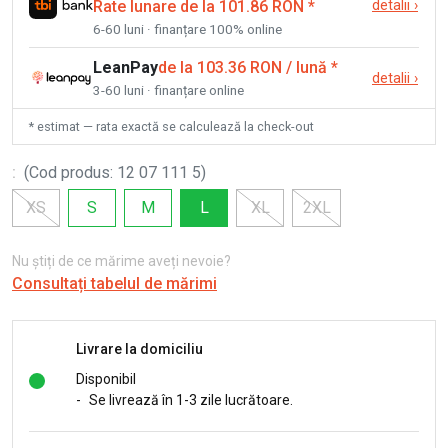
Rate lunare de la 101.86 RON
*
detalii
›
6-60 luni · finanțare 100% online
LeanPay
de la 103.36 RON / lună
*
detalii
›
3-60 luni · finanțare online
* estimat — rata exactă se calculează la check-out
:
(
Cod produs
:
12 07 111 5
)
XS
S
M
L
XL
2XL
Nu știți de ce mărime aveți nevoie?
Consultați tabelul de mărimi
Livrare la domiciliu
Disponibil
-
Se livrează în 1-3 zile lucrătoare.