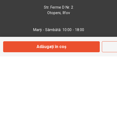
Str. Ferme D Nr. 2
Otopeni, Ilfov
Marți - Sâmbătă: 10:00 - 18:00
Adăugați în coș
0755 141 155
otopeni@bbmoto.ro
Magazin
Câmpulung M.
Str. Valea Seacă nr. 5