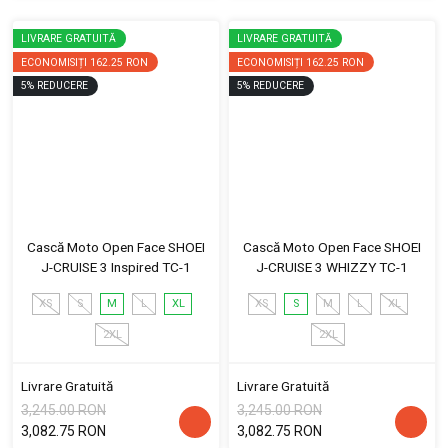
LIVRARE GRATUITĂ
LIVRARE GRATUITĂ
ECONOMISIȚI
162.25 RON
ECONOMISIȚI
162.25 RON
5
%
REDUCERE
5
%
REDUCERE
Cască Moto Open Face SHOEI
Cască Moto Open Face SHOEI
J-CRUISE 3 Inspired TC-1
J-CRUISE 3 WHIZZY TC-1
XS
S
M
L
XL
XS
S
M
L
XL
2XL
2XL
Livrare Gratuită
Livrare Gratuită
3,245.00 RON
3,245.00 RON
3,082.75 RON
3,082.75 RON