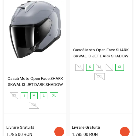
Cască Moto Open Face SHARK
SKWAL I3 JET DARK SHADOW
XS
S
M
L
XL
2XL
Cască Moto Open Face SHARK
SKWAL I3 JET DARK SHADOW
XS
S
M
L
XL
2XL
Livrare Gratuită
Livrare Gratuită
1,785.00 RON
1,785.00 RON