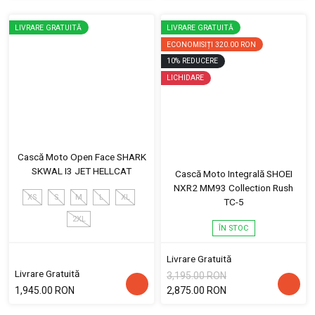
LIVRARE GRATUITĂ
LIVRARE GRATUITĂ
ECONOMISIȚI
320.00 RON
10
%
REDUCERE
LICHIDARE
Cască Moto Open Face SHARK
SKWAL I3 JET HELLCAT
Cască Moto Integrală SHOEI
NXR2 MM93 Collection Rush
XS
S
M
L
XL
TC-5
2XL
ÎN STOC
Livrare Gratuită
Livrare Gratuită
3,195.00 RON
1,945.00 RON
2,875.00 RON