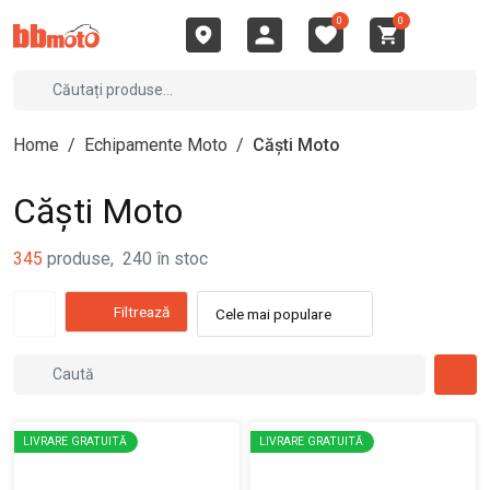
0
0
Home
/
Echipamente Moto
/
Căști Moto
Căști Moto
345
produse
,
240
în stoc
Filtrează
Cele mai populare
LIVRARE GRATUITĂ
LIVRARE GRATUITĂ