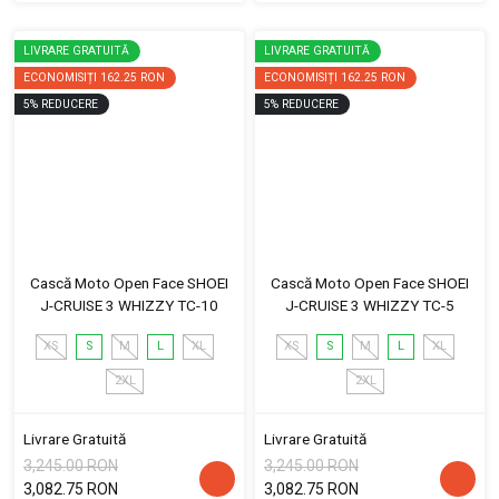
LIVRARE GRATUITĂ
LIVRARE GRATUITĂ
ECONOMISIȚI
162.25 RON
ECONOMISIȚI
162.25 RON
5
%
REDUCERE
5
%
REDUCERE
Cască Moto Open Face SHOEI
Cască Moto Open Face SHOEI
J-CRUISE 3 WHIZZY TC-10
J-CRUISE 3 WHIZZY TC-5
XS
S
M
L
XL
XS
S
M
L
XL
2XL
2XL
Livrare Gratuită
Livrare Gratuită
3,245.00 RON
3,245.00 RON
3,082.75 RON
3,082.75 RON