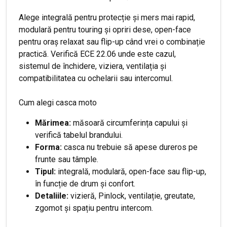
Alege integrală pentru protecție și mers mai rapid,
modulară pentru touring și opriri dese, open-face
pentru oraș relaxat sau flip-up când vrei o combinație
practică. Verifică ECE 22.06 unde este cazul,
sistemul de închidere, viziera, ventilația și
compatibilitatea cu ochelarii sau intercomul.
Cum alegi casca moto
Mărimea:
măsoară circumferința capului și
verifică tabelul brandului.
Forma:
casca nu trebuie să apese dureros pe
frunte sau tâmple.
Tipul:
integrală, modulară, open-face sau flip-up,
în funcție de drum și confort.
Detaliile:
vizieră, Pinlock, ventilație, greutate,
zgomot și spațiu pentru intercom.