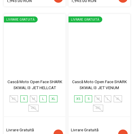
1,945.00 RON
1,945.00 RON
LIVRARE GRATUITĂ
LIVRARE GRATUITĂ
Cască Moto Open Face SHARK
Cască Moto Open Face SHARK
SKWAL I3 JET HELLCAT
SKWAL I3 JET VENUM
XS
S
M
L
XL
XS
S
M
L
XL
2XL
2XL
Livrare Gratuită
Livrare Gratuită