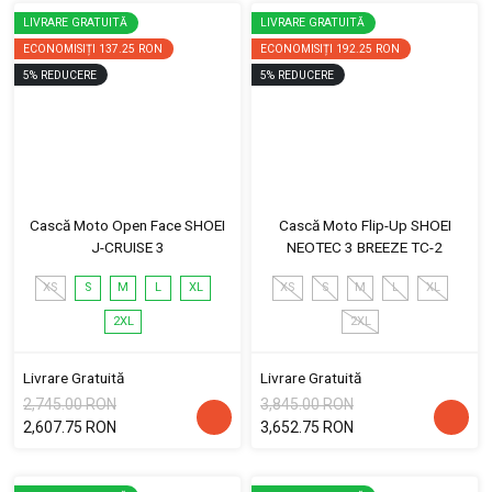
LIVRARE GRATUITĂ
LIVRARE GRATUITĂ
ECONOMISIȚI
137.25 RON
ECONOMISIȚI
192.25 RON
5
%
REDUCERE
5
%
REDUCERE
Cască Moto Open Face SHOEI
Cască Moto Flip-Up SHOEI
J-CRUISE 3
NEOTEC 3 BREEZE TC-2
XS
S
M
L
XL
XS
S
M
L
XL
2XL
2XL
Livrare Gratuită
Livrare Gratuită
2,745.00 RON
3,845.00 RON
2,607.75 RON
3,652.75 RON