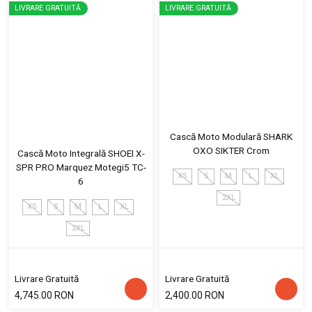
LIVRARE GRATUITĂ
LIVRARE GRATUITĂ
Cască Moto Modulară SHARK
OXO SIKTER Crom
Cască Moto Integrală SHOEI X-
SPR PRO Marquez Motegi5 TC-
XS
S
M
L
XL
6
2XL
XS
S
M
L
XL
2XL
Livrare Gratuită
Livrare Gratuită
4,745.00 RON
2,400.00 RON