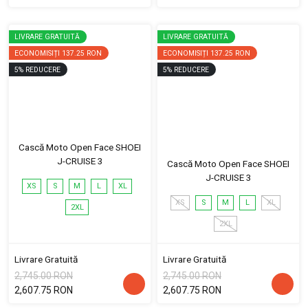
LIVRARE GRATUITĂ
LIVRARE GRATUITĂ
ECONOMISIȚI
137.25 RON
ECONOMISIȚI
137.25 RON
5
%
REDUCERE
5
%
REDUCERE
Cască Moto Open Face SHOEI
J-CRUISE 3
Cască Moto Open Face SHOEI
J-CRUISE 3
XS
S
M
L
XL
XS
S
M
L
XL
2XL
2XL
Livrare Gratuită
Livrare Gratuită
2,745.00 RON
2,745.00 RON
2,607.75 RON
2,607.75 RON