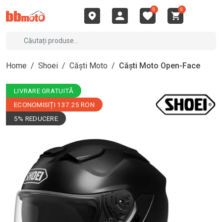
0
0
Home
/
Shoei
/
Căști Moto
/
Căști Moto Open-Face
LIVRARE GRATUITĂ
ECONOMISIȚI 137.25 RON
5% REDUCERE