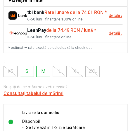
Plătește în rate
tbi bank
Rate lunare de la 74.01 RON
*
detalii
›
6-60 luni · finanțare 100% online
LeanPay
de la 74.49 RON / lună
*
detalii
›
3-60 luni · finanțare online
* estimat — rata exactă se calculează la check-out
:
XS
S
M
L
XL
2XL
Nu știți de ce mărime aveți nevoie?
Consultați tabelul de mărimi
Livrare la domiciliu
Disponibil
-
Se livrează în 1-3 zile lucrătoare.