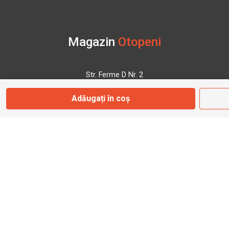
Magazin
Otopeni
Str. Ferme D Nr. 2
Otopeni, Ilfov
Adăugați în coș
Marți - Sâmbătă: 10:00 - 18:00
0755 141 155
otopeni@bbmoto.ro