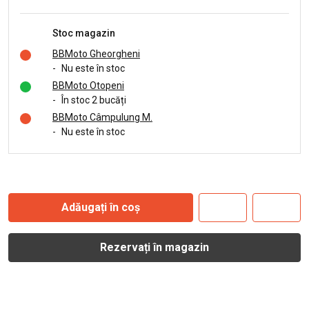
Stoc magazin
BBMoto Gheorgheni
-
Nu este în stoc
BBMoto Otopeni
-
În stoc 2 bucăți
BBMoto Câmpulung M.
-
Nu este în stoc
Adăugați în coș
Rezervați în magazin