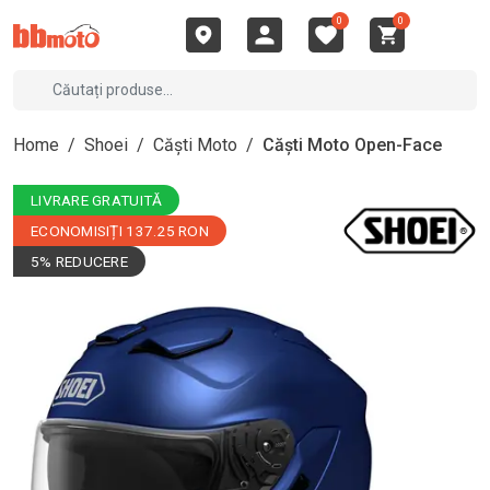
0
0
Home
/
Shoei
/
Căști Moto
/
Căști Moto Open-Face
LIVRARE GRATUITĂ
ECONOMISIȚI 137.25 RON
5% REDUCERE