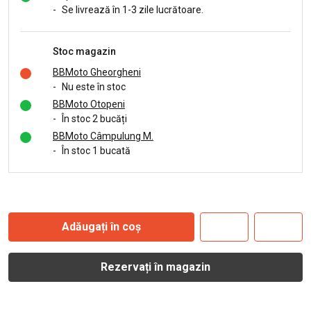
-
Se livrează în 1-3 zile lucrătoare.
Stoc magazin
BBMoto Gheorgheni
-
Nu este în stoc
BBMoto Otopeni
-
În stoc 2 bucăți
BBMoto Câmpulung M.
-
În stoc 1 bucată
Adăugați în coș
Rezervați în magazin