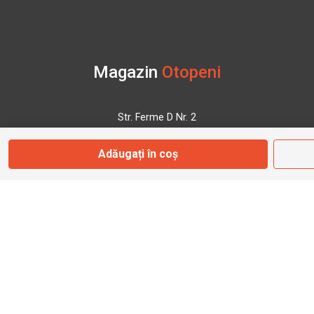
Magazin
Otopeni
Str. Ferme D Nr. 2
Otopeni, Ilfov
Adăugați în coș
Marți - Sâmbătă: 10:00 - 18:00
0755 141 155
otopeni@bbmoto.ro