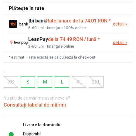
Plătește în rate
tbi bank
Rate lunare de la 74.01 RON
*
detalii
›
6-60 luni · finanțare 100% online
LeanPay
de la 74.49 RON / lună
*
detalii
›
3-60 luni · finanțare online
* estimat — rata exactă se calculează la check-out
:
XS
S
M
L
XL
2XL
Nu știți de ce mărime aveți nevoie?
Consultați tabelul de mărimi
Livrare la domiciliu
Disponibil