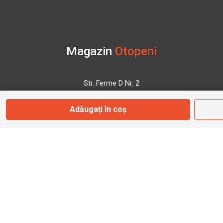
Magazin
Otopeni
Str. Ferme D Nr. 2
Otopeni, Ilfov
Adăugați în coș
Marți - Sâmbătă: 10:00 - 18:00
0755 141 155
otopeni@bbmoto.ro