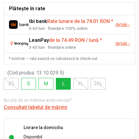
Plătește în rate
tbi bank
Rate lunare de la 74.01 RON
*
detalii
›
6-60 luni · finanțare 100% online
LeanPay
de la 74.49 RON / lună
*
detalii
›
3-60 luni · finanțare online
* estimat — rata exactă se calculează la check-out
:
(
Cod produs
:
13 10 029 5
)
XS
S
M
L
XL
2XL
Nu știți de ce mărime aveți nevoie?
Consultați tabelul de mărimi
Livrare la domiciliu
Disponibil