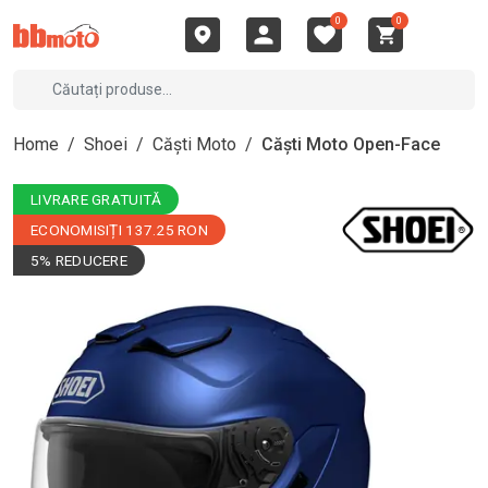
0
0
Home
/
Shoei
/
Căști Moto
/
Căști Moto Open-Face
LIVRARE GRATUITĂ
ECONOMISIȚI 137.25 RON
5% REDUCERE