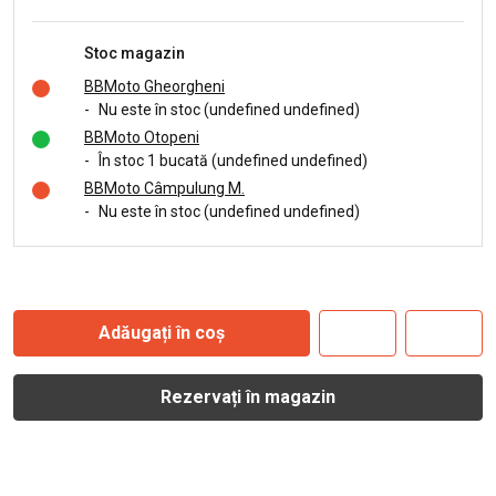
Stoc magazin
BBMoto Gheorgheni
-
Nu este în stoc (undefined undefined)
BBMoto Otopeni
-
În stoc 1 bucată (undefined undefined)
BBMoto Câmpulung M.
-
Nu este în stoc (undefined undefined)
Adăugați în coș
Rezervați în magazin