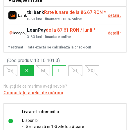
Plătește în rate
tbi bank
Rate lunare de la 86.67 RON
*
detalii
›
6-60 luni · finanțare 100% online
LeanPay
de la 87.61 RON / lună
*
detalii
›
3-60 luni · finanțare online
* estimat — rata exactă se calculează la check-out
:
(
Cod produs
:
13 10 101 3
)
XS
S
M
L
XL
2XL
Nu știți de ce mărime aveți nevoie?
Consultați tabelul de mărimi
Livrare la domiciliu
Disponibil
-
Se livrează în 1-3 zile lucrătoare.