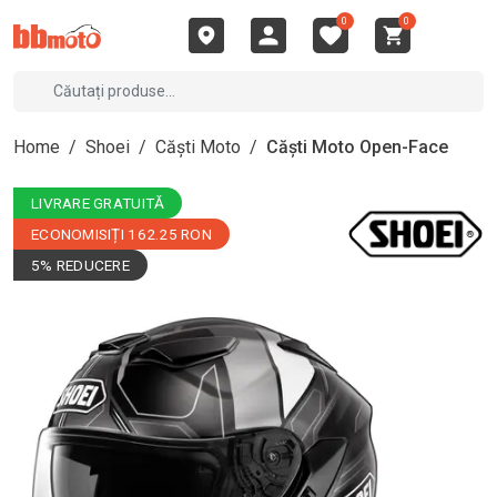
0
0
Home
/
Shoei
/
Căști Moto
/
Căști Moto Open-Face
LIVRARE GRATUITĂ
ECONOMISIȚI 162.25 RON
5% REDUCERE