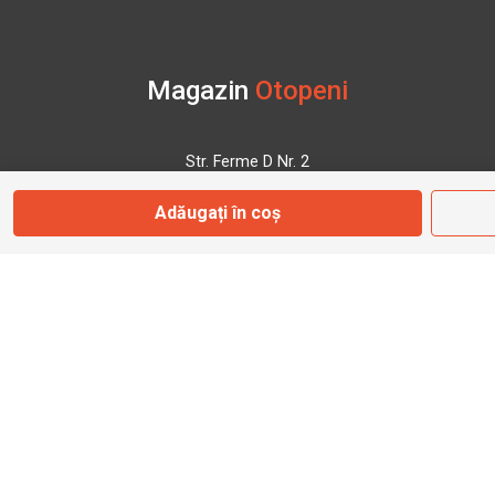
Magazin
Otopeni
Str. Ferme D Nr. 2
Otopeni, Ilfov
Adăugați în coș
Marți - Sâmbătă: 10:00 - 18:00
0755 141 155
otopeni@bbmoto.ro