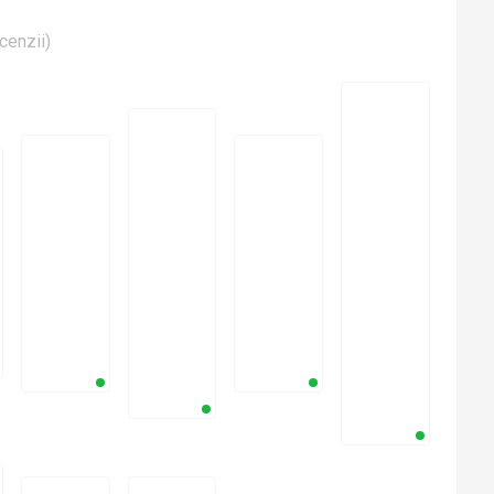
cenzii
)