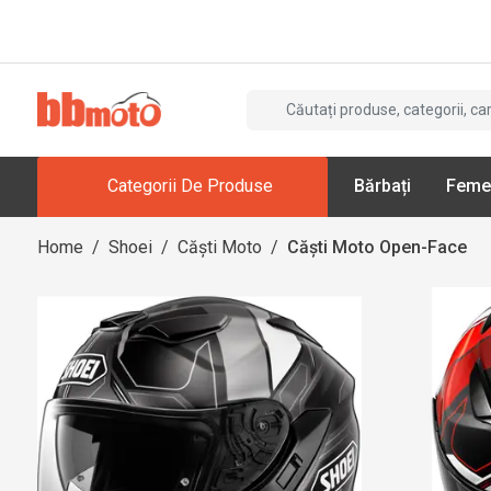
Categorii De Produse
Bărbați
Feme
Home
/
Shoei
/
Căști Moto
/
Căști Moto Open-Face