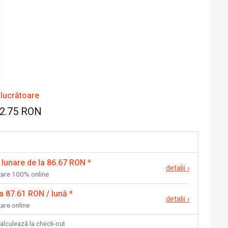
 lucrătoare
82.75 RON
 lunare de la 86.67 RON
*
detalii
›
nțare 100% online
la 87.61 RON / lună
*
detalii
›
țare online
calculează la check-out