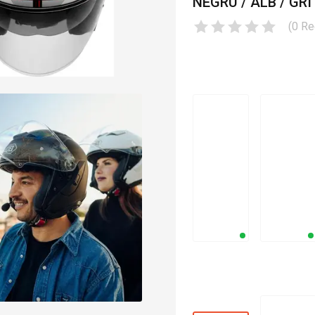
NEGRU / ALB / GRI
(
0
Re