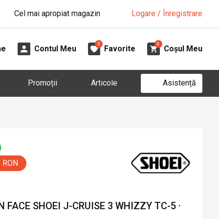
Cel mai apropiat magazin
Logare / Înregistrare
0
0
ne
Contul Meu
Favorite
Coșul Meu
Asistență
Promoții
Articole
5 RON
FACE SHOEI J-CRUISE 3 WHIZZY TC-5 ·