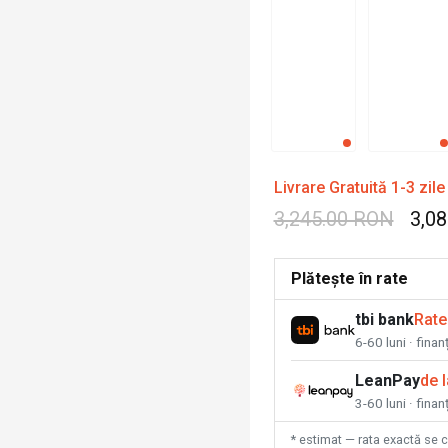
Livrare Gratuită 1-3 zile
3,245.00 RON
3,0
Plătește în rate
tbi bank
Rate
6-60 luni · fina
LeanPay
de 
3-60 luni · finan
* estimat — rata exactă se 