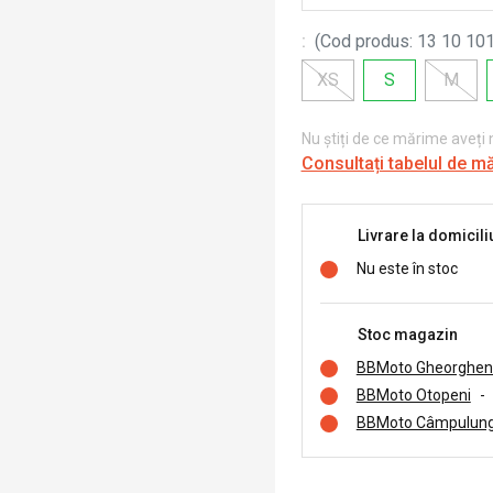
:
(
Cod produs
:
13 10 101
XS
S
M
Nu știți de ce mărime aveți
Consultați tabelul de m
Livrare la domicili
Nu este în stoc
Stoc magazin
BBMoto Gheorghen
BBMoto Otopeni
-
BBMoto Câmpulung