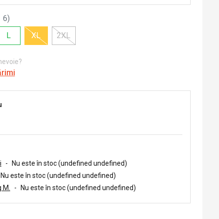
 6
)
L
XL
2XL
 nevoie?
ărimi
u
i
-
Nu este în stoc (undefined undefined)
Nu este în stoc (undefined undefined)
 M.
-
Nu este în stoc (undefined undefined)