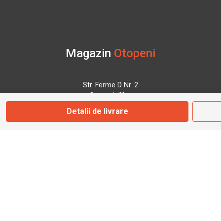
Magazin
Otopeni
Str. Ferme D Nr. 2
Otopeni, Ilfov
Detalii de livrare
Marți - Sâmbătă: 10:00 - 18:00
0755 141 155
otopeni@bbmoto.ro