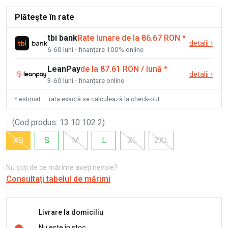
Plătește în rate
tbi bank
Rate lunare de la 86.67 RON
*
detalii
›
6-60 luni · finanțare 100% online
LeanPay
de la 87.61 RON / lună
*
detalii
›
3-60 luni · finanțare online
* estimat — rata exactă se calculează la check-out
:
(
Cod produs
:
13 10 102 2
)
XS
S
M
L
XL
2XL
Nu știți de ce mărime aveți nevoie?
Consultați tabelul de mărimi
Livrare la domiciliu
Nu este în stoc