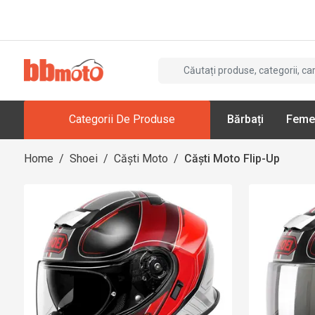
Categorii De Produse
Bărbați
Feme
Home
/
Shoei
/
Căști Moto
/
Căști Moto Flip-Up