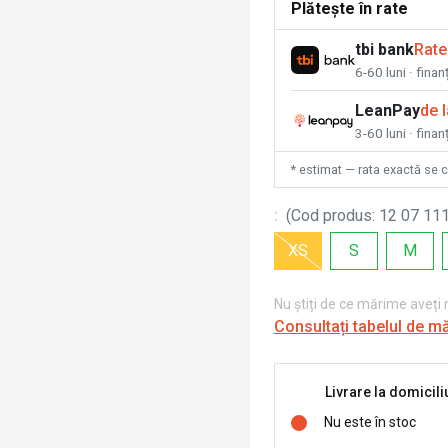
Plătește în rate
tbi bank
Rate
6-60 luni · fina
LeanPay
de 
3-60 luni · finan
* estimat — rata exactă se 
:
(
Cod produs
:
12 07 111
XS
S
M
Nu știți de ce mărime aveți
Consultați tabelul de m
Livrare la domicili
Nu este în stoc