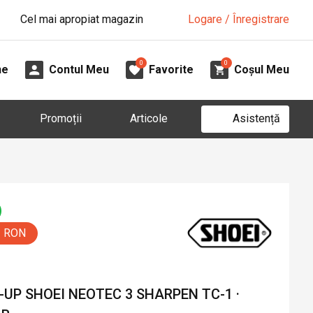
Cel mai apropiat magazin
Logare / Înregistrare
0
0
ne
Contul Meu
Favorite
Coșul Meu
Asistență
Promoții
Articole
5 RON
UP SHOEI NEOTEC 3 SHARPEN TC-1 ·