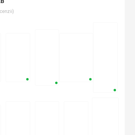
LB
cenzii
)