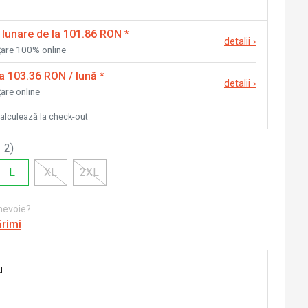
 lunare de la 101.86 RON
*
detalii
›
nțare 100% online
la 103.36 RON / lună
*
detalii
›
țare online
calculează la check-out
 2
)
L
XL
2XL
 nevoie?
ărimi
u