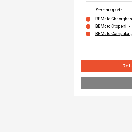
Stoc magazin
BBMoto Gheorghen
BBMoto Otopeni
-
BBMoto Câmpulung
Deta