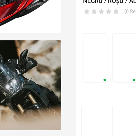
NEGRU / ROȘU / A
(
0
Re