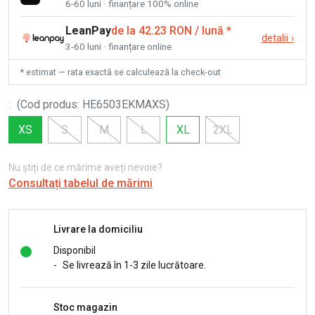
6-60 luni · finanțare 100% online
LeanPay
de la 42.23 RON / lună
*
detalii
›
3-60 luni · finanțare online
* estimat — rata exactă se calculează la check-out
:
(
Cod produs
:
HE6503EKMAXS
)
XS
S
M
L
XL
2XL
Nu știți de ce mărime aveți nevoie?
Consultați tabelul de mărimi
Livrare la domiciliu
Disponibil
-
Se livrează în 1-3 zile lucrătoare.
Stoc magazin