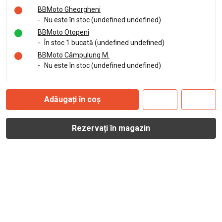
BBMoto Gheorgheni
-
Nu este în stoc (undefined undefined)
BBMoto Otopeni
-
În stoc 1 bucată (undefined undefined)
BBMoto Câmpulung M.
-
Nu este în stoc (undefined undefined)
Adăugați în coș
Rezervați în magazin