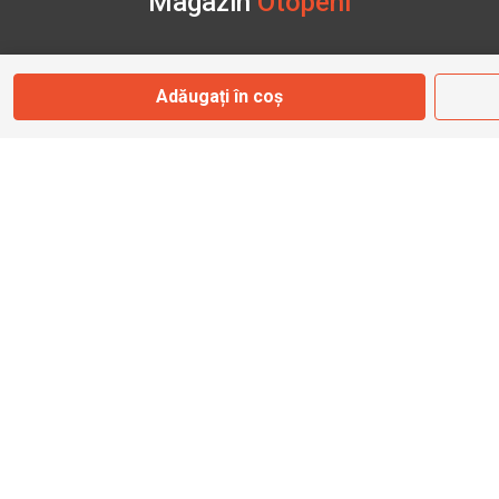
Magazin
Otopeni
Str. Ferme D Nr. 2
Adăugați în coș
Otopeni, Ilfov
Marți - Sâmbătă: 10:00 - 18:00
0755 141 155
otopeni@bbmoto.ro
Magazin
Câmpulung M.