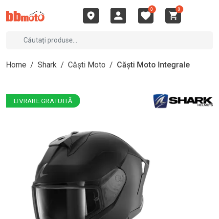
0
0
Home
/
Shark
/
Căști Moto
/
Căști Moto Integrale
LIVRARE GRATUITĂ