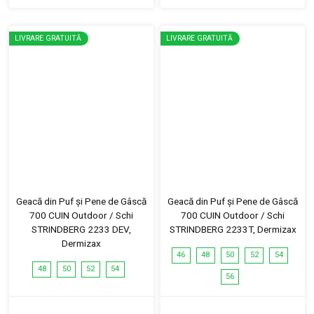
LIVRARE GRATUITĂ
LIVRARE GRATUITĂ
Geacă din Puf și Pene de Gâscă
Geacă din Puf și Pene de Gâscă
700 CUIN Outdoor / Schi
700 CUIN Outdoor / Schi
STRINDBERG 2233 DEV,
STRINDBERG 2233T, Dermizax
Dermizax
46
48
50
52
54
48
50
52
54
56