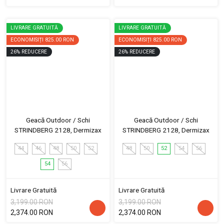
LIVRARE GRATUITĂ
LIVRARE GRATUITĂ
ECONOMISIȚI
825.00 RON
ECONOMISIȚI
825.00 RON
26
%
REDUCERE
26
%
REDUCERE
Geacă Outdoor / Schi
Geacă Outdoor / Schi
STRINDBERG 2128, Dermizax
STRINDBERG 2128, Dermizax
44
46
48
50
52
48
50
52
54
56
54
56
Livrare Gratuită
Livrare Gratuită
3,199.00 RON
3,199.00 RON
2,374.00 RON
2,374.00 RON