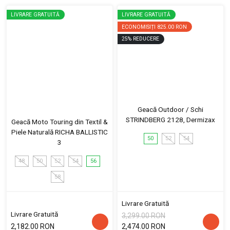
LIVRARE GRATUITĂ
LIVRARE GRATUITĂ
ECONOMISIȚI
825.00 RON
25
%
REDUCERE
Geacă Outdoor / Schi
STRINDBERG 2128, Dermizax
Geacă Moto Touring din Textil &
Piele Naturală RICHA BALLISTIC
50
52
54
3
48
50
52
54
56
58
Livrare Gratuită
Livrare Gratuită
3,299.00 RON
2,182.00 RON
2,474.00 RON