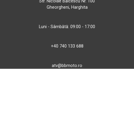
Str. Nicolae Bălcescu Nr. 100
Gheorgheni, Harghita
Luni - Sâmbătă: 09:00 - 17:00
+40 740 133 688
atv@bbmoto.ro
Magazin
BBmoto ATV Otopeni
Str. Ferme D Nr. 2