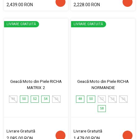
2,439.00 RON
2,228.00 RON
LIVRARE GRATUITĂ
LIVRARE GRATUITĂ
Geacă Moto din Piele RICHA
Geacă Moto din Piele RICHA
MATRIX 2
NORMANDIE
48
50
52
54
56
48
50
52
54
56
58
Livrare Gratuită
Livrare Gratuită
2,085.00 RON
1,479.00 RON