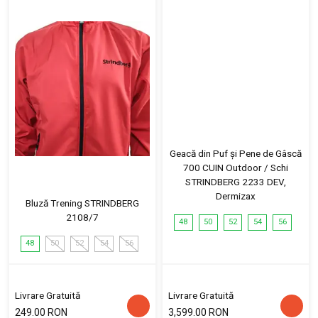
Geacă din Puf și Pene de Gâscă
700 CUIN Outdoor / Schi
STRINDBERG 2233 DEV,
Dermizax
Bluză Trening STRINDBERG
2108/7
48
50
52
54
56
48
50
52
54
56
Livrare Gratuită
Livrare Gratuită
249.00 RON
3,599.00 RON