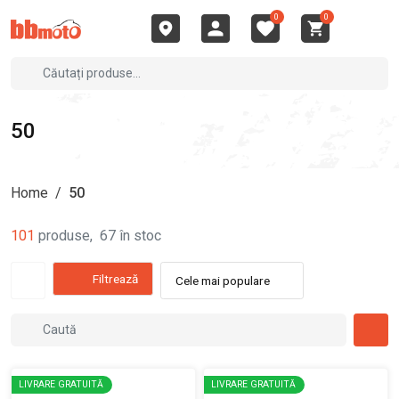
0
0
50
Home
/
50
101
produse
,
67
în stoc
Filtrează
Cele mai populare
LIVRARE GRATUITĂ
LIVRARE GRATUITĂ