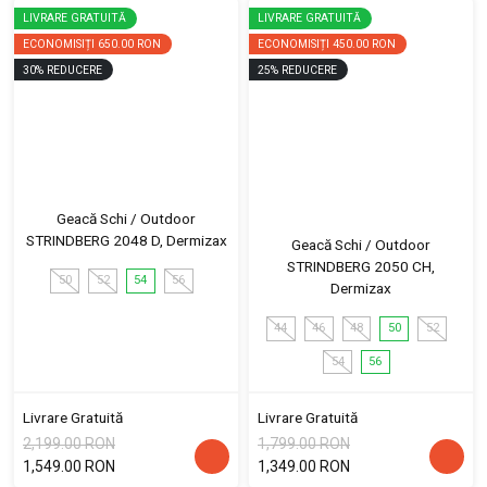
LIVRARE GRATUITĂ
LIVRARE GRATUITĂ
ECONOMISIȚI
650.00 RON
ECONOMISIȚI
450.00 RON
30
%
REDUCERE
25
%
REDUCERE
Geacă Schi / Outdoor
STRINDBERG 2048 D, Dermizax
Geacă Schi / Outdoor
STRINDBERG 2050 CH,
50
52
54
56
Dermizax
44
46
48
50
52
54
56
Livrare Gratuită
Livrare Gratuită
2,199.00 RON
1,799.00 RON
1,549.00 RON
1,349.00 RON