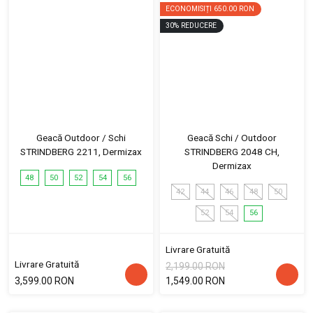
ECONOMISIȚI
650.00 RON
30
%
REDUCERE
Geacă Outdoor / Schi
Geacă Schi / Outdoor
STRINDBERG 2211, Dermizax
STRINDBERG 2048 CH,
Dermizax
48
50
52
54
56
42
44
46
48
50
52
54
56
Livrare Gratuită
Livrare Gratuită
2,199.00 RON
3,599.00 RON
1,549.00 RON