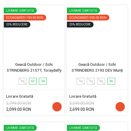
LIVRARE GRATUITĂ
LIVRARE GRATUITĂ
ECONOMISIȚI
700.00 RON
ECONOMISIȚI
900.00 RON
25
%
REDUCERE
25
%
REDUCERE
Geacă Outdoor / Schi
Geacă Outdoor / Schi
STRINDBERG 2157T, Toraydelfy
STRINDBERG 2193 DEV Munți
50
52
54
50
52
54
56
Livrare Gratuită
Livrare Gratuită
2,799.00 RON
3,599.00 RON
2,099.00 RON
2,699.00 RON
LIVRARE GRATUITĂ
LIVRARE GRATUITĂ