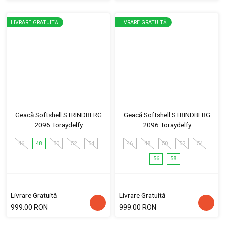
LIVRARE GRATUITĂ
LIVRARE GRATUITĂ
Geacă Softshell STRINDBERG
Geacă Softshell STRINDBERG
2096 Toraydelfy
2096 Toraydelfy
46
48
50
52
54
46
48
50
52
54
56
58
Livrare Gratuită
Livrare Gratuită
999.00 RON
999.00 RON