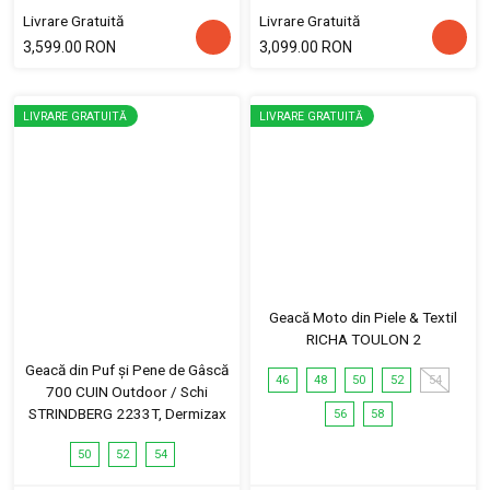
Livrare Gratuită
Livrare Gratuită
3,599.00 RON
3,099.00 RON
LIVRARE GRATUITĂ
LIVRARE GRATUITĂ
Geacă Moto din Piele & Textil
RICHA TOULON 2
Geacă din Puf și Pene de Gâscă
46
48
50
52
54
700 CUIN Outdoor / Schi
STRINDBERG 2233T, Dermizax
56
58
50
52
54