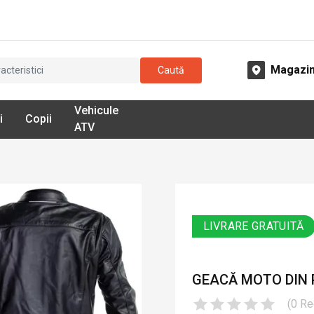
Magazi
Caută
Vehicule
i
Copii
ATV
LIVRARE GRATUITĂ
GEACĂ MOTO DIN 
(
0
Re