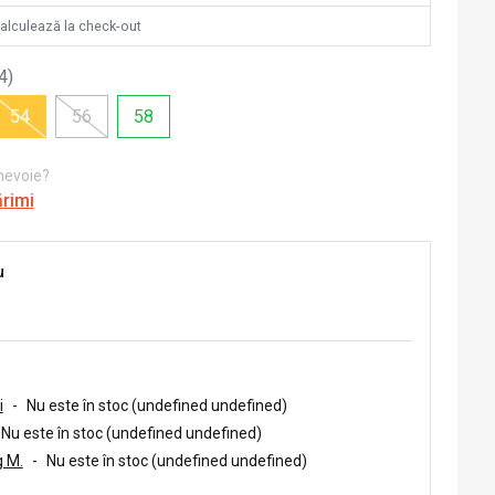
calculează la check-out
4
)
54
56
58
 nevoie?
ărimi
u
i
-
Nu este în stoc (undefined undefined)
Nu este în stoc (undefined undefined)
 M.
-
Nu este în stoc (undefined undefined)