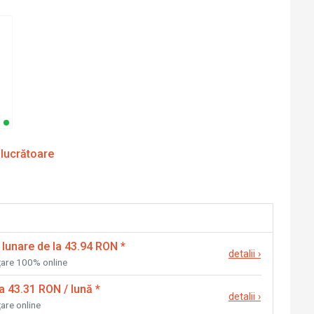
 lucrătoare
 lunare de la 43.94 RON
*
detalii
›
nțare 100% online
la 43.31 RON / lună
*
detalii
›
țare online