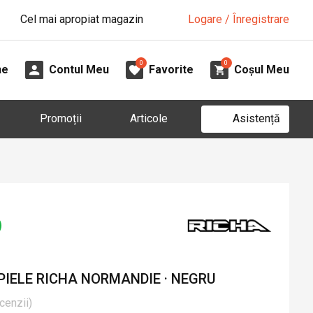
Cel mai apropiat magazin
Logare / Înregistrare
0
0
ne
Contul Meu
Favorite
Coșul Meu
Asistență
Promoții
Articole
PIELE RICHA NORMANDIE · NEGRU
cenzii
)