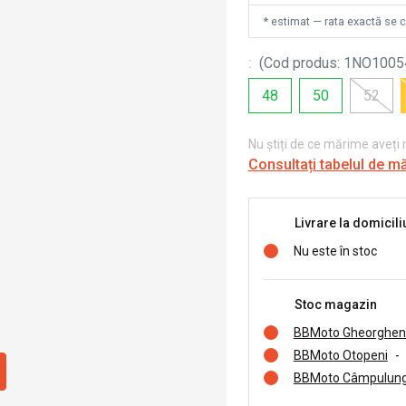
* estimat — rata exactă se 
:
(
Cod produs
:
1NO1005
48
50
52
Nu știți de ce mărime aveți
Consultați tabelul de m
Livrare la domicili
Nu este în stoc
Stoc magazin
BBMoto Gheorghen
BBMoto Otopeni
-
BBMoto Câmpulung