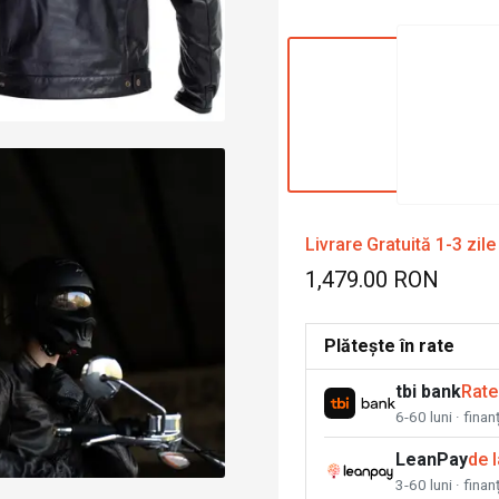
Livrare Gratuită 1-3 zile
1,479.00 RON
Plătește în rate
tbi bank
Rate
6-60 luni · fina
LeanPay
de 
3-60 luni · finan