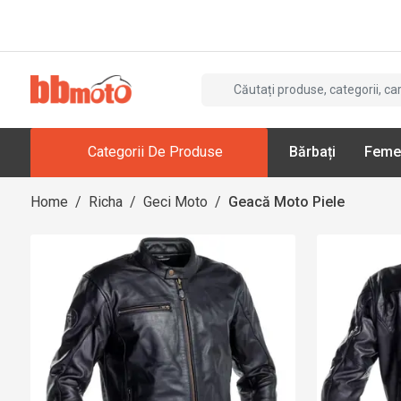
Categorii De Produse
Bărbați
Feme
Home
/
Richa
/
Geci Moto
/
Geacă Moto Piele