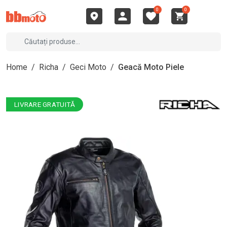
0
0
Home
/
Richa
/
Geci Moto
/
Geacă Moto Piele
LIVRARE GRATUITĂ