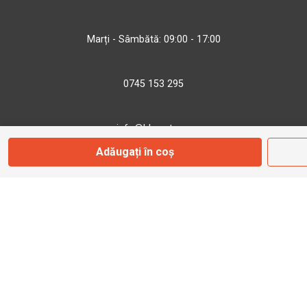
Marți - Sâmbătă: 09:00 - 17:00
0745 153 295
info@bbmoto.ro
Adăugați în coș
Magazin
Otopeni
Str. Ferme D Nr. 2
Otopeni, Ilfov