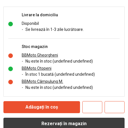
Livrare la domiciliu
Disponibil
-
Se livrează în 1-3 zile lucrătoare.
Stoc magazin
BBMoto Gheorgheni
-
Nu este în stoc (undefined undefined)
BBMoto Otopeni
-
În stoc 1 bucată (undefined undefined)
BBMoto Câmpulung M.
-
Nu este în stoc (undefined undefined)
Adăugați în coș
Rezervați în magazin