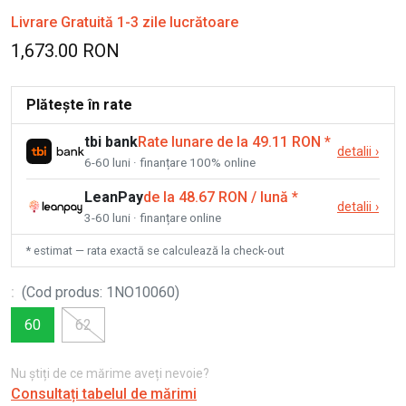
Livrare Gratuită 1-3 zile lucrătoare
1,673.00 RON
Plătește în rate
tbi bank
Rate lunare de la 49.11 RON
*
detalii
›
6-60 luni · finanțare 100% online
LeanPay
de la 48.67 RON / lună
*
detalii
›
3-60 luni · finanțare online
* estimat — rata exactă se calculează la check-out
:
(
Cod produs
:
1NO10060
)
60
62
Nu știți de ce mărime aveți nevoie?
Consultați tabelul de mărimi