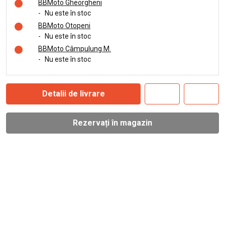
BBMoto Gheorgheni
-
Nu este în stoc
BBMoto Otopeni
-
Nu este în stoc
BBMoto Câmpulung M.
-
Nu este în stoc
Detalii de livrare
Rezervați în magazin