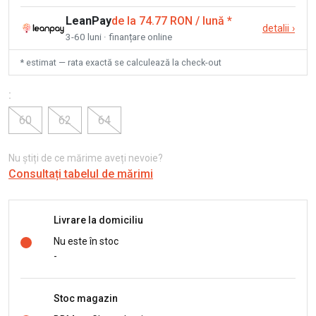
LeanPay
de la 74.77 RON / lună
*
detalii
›
3-60 luni · finanțare online
* estimat — rata exactă se calculează la check-out
:
60
62
64
Nu știți de ce mărime aveți nevoie?
Consultați tabelul de mărimi
Livrare la domiciliu
Nu este în stoc
-
Stoc magazin