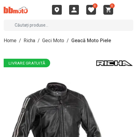
0
0
Home
/
Richa
/
Geci Moto
/
Geacă Moto Piele
LIVRARE GRATUITĂ