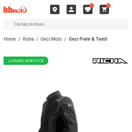
0
0
Home
/
Richa
/
Geci Moto
/
Geci Piele & Textil
LIVRARE GRATUITĂ