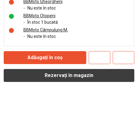
BBMoto Gheorgheni
-
Nu este în stoc
BBMoto Otopeni
-
În stoc 1 bucată
BBMoto Câmpulung M.
-
Nu este în stoc
Adăugați în coș
Rezervați în magazin