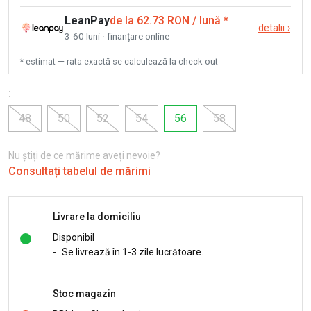
LeanPay
de la 62.73 RON / lună
*
detalii
›
3-60 luni · finanțare online
* estimat — rata exactă se calculează la check-out
:
48
50
52
54
56
58
Nu știți de ce mărime aveți nevoie?
Consultați tabelul de mărimi
Livrare la domiciliu
Disponibil
-
Se livrează în 1-3 zile lucrătoare.
Stoc magazin