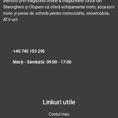
BBmoto prin magazinul online & magazinele fizice din
Gheorgheni și Otopeni vă oferă echipamente moto, accesorii
moto și piese de schimb pentru motociclete, snowmobile,
ATV-uri!
+40 745 153 295
Marți - Sâmbătă: 09:00 - 17:00
Linkuri utile
Contul meu