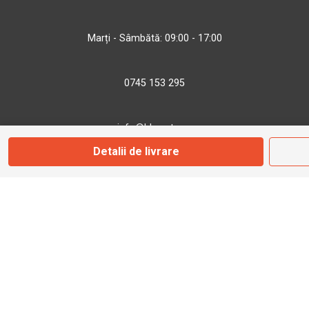
Marți - Sâmbătă: 09:00 - 17:00
0745 153 295
info@bbmoto.ro
Detalii de livrare
Magazin
Otopeni
Str. Ferme D Nr. 2
Otopeni, Ilfov