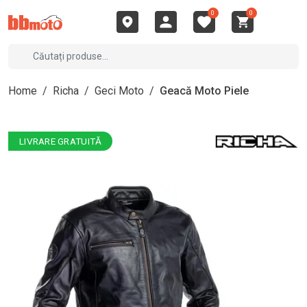
0
0
Home
/
Richa
/
Geci Moto
/
Geacă Moto Piele
LIVRARE GRATUITĂ