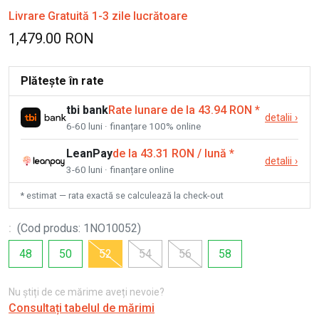
Livrare Gratuită 1-3 zile lucrătoare
1,479.00 RON
Plătește în rate
tbi bank
Rate lunare de la 43.94 RON
*
detalii
›
6-60 luni · finanțare 100% online
LeanPay
de la 43.31 RON / lună
*
detalii
›
3-60 luni · finanțare online
* estimat — rata exactă se calculează la check-out
:
(
Cod produs
:
1NO10052
)
48
50
52
54
56
58
Nu știți de ce mărime aveți nevoie?
Consultați tabelul de mărimi