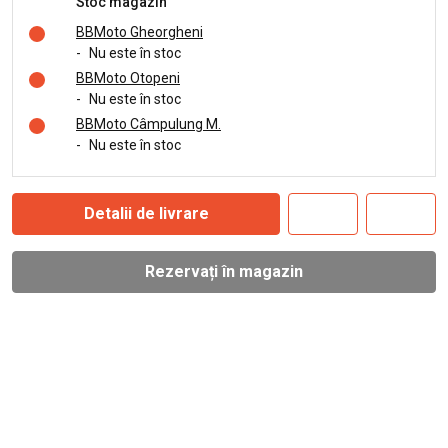
Stoc magazin
BBMoto Gheorgheni
-
Nu este în stoc
BBMoto Otopeni
-
Nu este în stoc
BBMoto Câmpulung M.
-
Nu este în stoc
Detalii de livrare
Rezervați în magazin