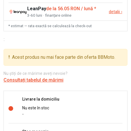
LeanPay
de la 56.05 RON / lună
*
detalii
›
3-60 luni · finanțare online
* estimat — rata exactă se calculează la check-out
:
!
Acest produs nu mai face parte din oferta BBMoto.
Nu știți de ce mărime aveți nevoie?
Consultați tabelul de mărimi
Livrare la domiciliu
Nu este în stoc
-