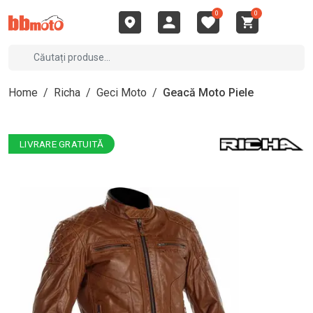
0
0
Home
/
Richa
/
Geci Moto
/
Geacă Moto Piele
LIVRARE GRATUITĂ