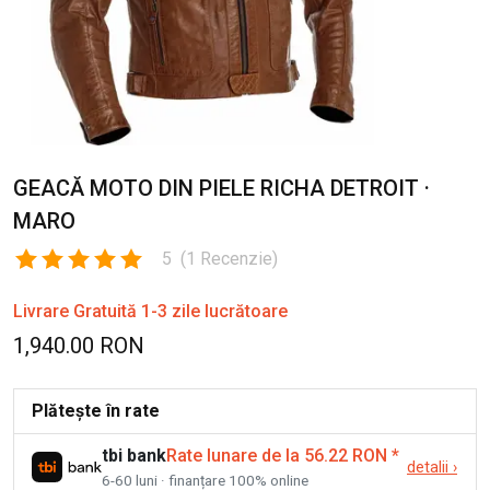
GEACĂ MOTO DIN PIELE RICHA DETROIT ·
MARO
5
(
1
Recenzie
)
Livrare Gratuită 1-3 zile lucrătoare
1,940.00 RON
Plătește în rate
tbi bank
Rate lunare de la 56.22 RON
*
detalii
›
6-60 luni · finanțare 100% online