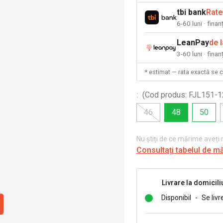
tbi bank
Rate
6-60 luni · fina
LeanPay
de 
3-60 luni · finan
* estimat — rata exactă se 
:
(
Cod produs
:
FJL151-
46
48
50
Nu știți de ce mărime aveți
Consultați tabelul de m
Livrare la domicili
Disponibil
-
Se livr