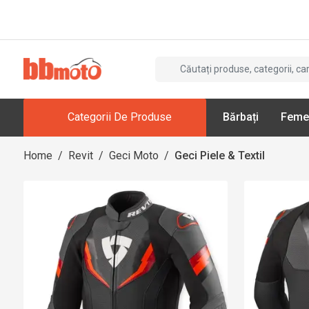
Categorii De Produse
Bărbați
Feme
Home
/
Revit
/
Geci Moto
/
Geci Piele & Textil