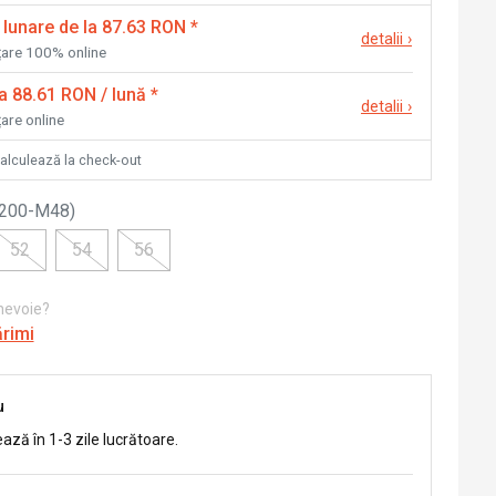
 lunare de la 87.63 RON
*
detalii
›
nțare 100% online
la 88.61 RON / lună
*
detalii
›
țare online
calculează la check-out
1200-M48
)
52
54
56
 nevoie?
ărimi
u
ează în 1-3 zile lucrătoare.