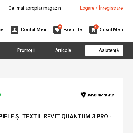
Cel mai apropiat magazin
Logare / Înregistrare
0
0
ne
Contul Meu
Favorite
Coșul Meu
Asistență
Promoții
Articole
IELE ȘI TEXTIL REVIT QUANTUM 3 PRO ·