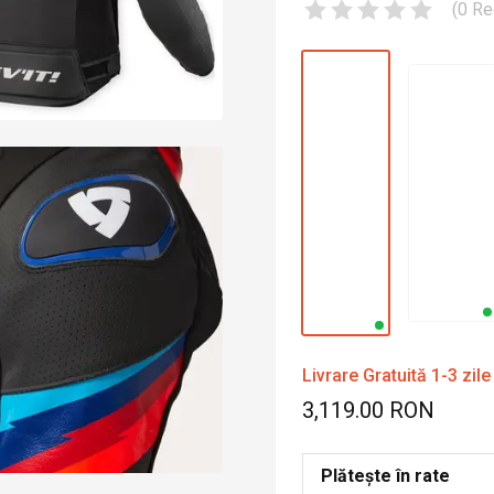
(
0
Re
Livrare Gratuită 1-3 zile
3,119.00 RON
Plătește în rate