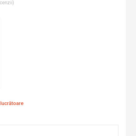
cenzii
)
 lucrătoare