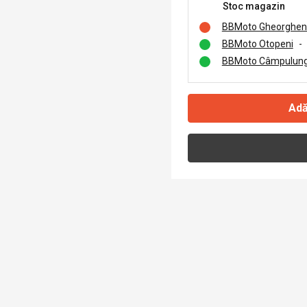
Stoc magazin
BBMoto Gheorghen
BBMoto Otopeni
-
BBMoto Câmpulung
Adă