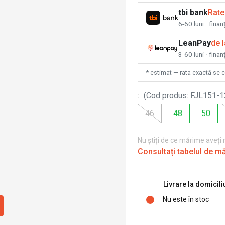
tbi bank
Rate
6-60 luni · fina
LeanPay
de 
3-60 luni · finan
* estimat — rata exactă se 
:
(
Cod produs
:
FJL151-
46
48
50
Nu știți de ce mărime aveți
Consultați tabelul de m
Livrare la domicili
Nu este în stoc