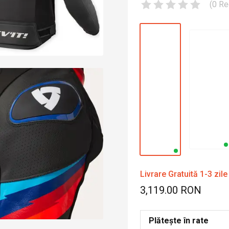
(
0
Re
Livrare Gratuită 1-3 zile
3,119.00 RON
Plătește în rate