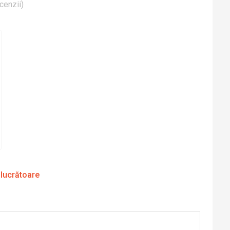
cenzii
)
 lucrătoare