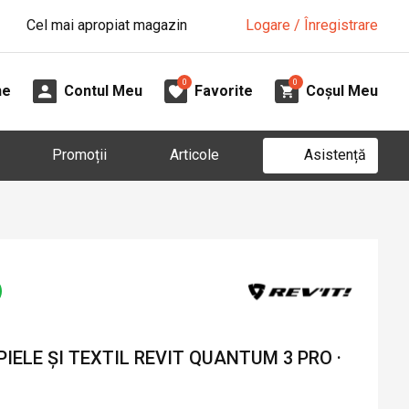
Cel mai apropiat magazin
Logare / Înregistrare
0
0
ne
Contul Meu
Favorite
Coșul Meu
Asistență
Promoții
Articole
IELE ȘI TEXTIL REVIT QUANTUM 3 PRO ·