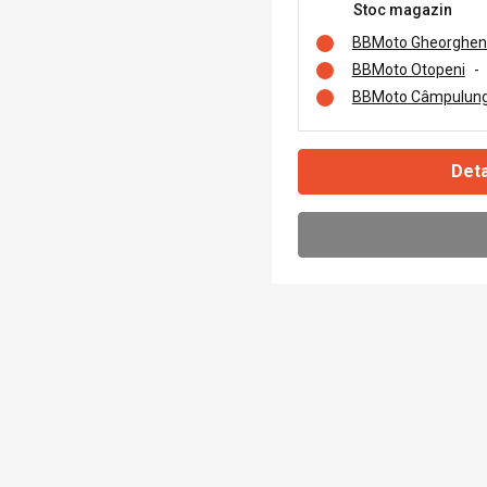
Stoc magazin
BBMoto Gheorghen
BBMoto Otopeni
-
BBMoto Câmpulung
Deta