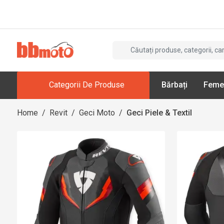
Categorii De Produse
Bărbați
Feme
Home
/
Revit
/
Geci Moto
/
Geci Piele & Textil