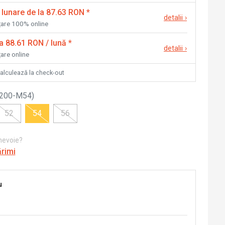
 lunare de la 87.63 RON
*
detalii
›
nțare 100% online
la 88.61 RON / lună
*
detalii
›
țare online
calculează la check-out
1200-M54
)
52
54
56
 nevoie?
ărimi
u