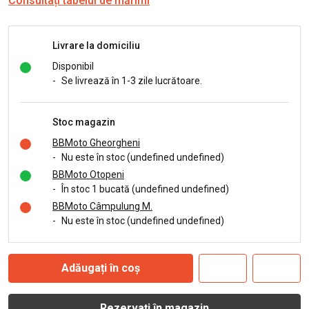
Consultați tabelul de mărimi
Livrare la domiciliu
Disponibil
-
Se livrează în 1-3 zile lucrătoare.
Stoc magazin
BBMoto Gheorgheni
-
Nu este în stoc (undefined undefined)
BBMoto Otopeni
-
În stoc 1 bucată (undefined undefined)
BBMoto Câmpulung M.
-
Nu este în stoc (undefined undefined)
Adăugați în coș
Rezervați în magazin