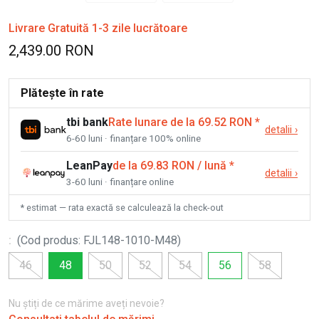
Livrare Gratuită 1-3 zile lucrătoare
2,439.00 RON
Plătește în rate
tbi bank
Rate lunare de la 69.52 RON
*
detalii
›
6-60 luni · finanțare 100% online
LeanPay
de la 69.83 RON / lună
*
detalii
›
3-60 luni · finanțare online
* estimat — rata exactă se calculează la check-out
:
(
Cod produs
:
FJL148-1010-M48
)
46
48
50
52
54
56
58
Nu știți de ce mărime aveți nevoie?