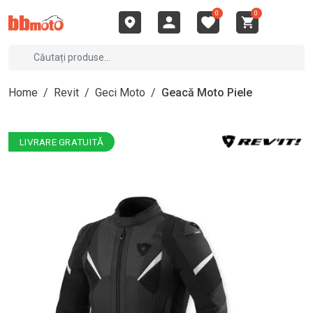
0
0
Home
/
Revit
/
Geci Moto
/
Geacă Moto Piele
LIVRARE GRATUITĂ