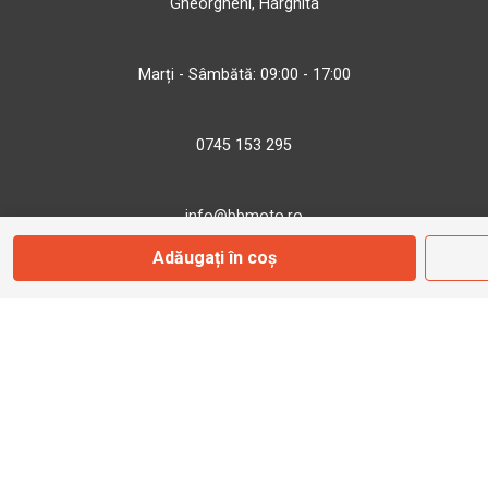
Gheorgheni, Harghita
Marți - Sâmbătă: 09:00 - 17:00
0745 153 295
info@bbmoto.ro
Adăugați în coș
Magazin
Otopeni
Str. Ferme D Nr. 2
Otopeni, Ilfov