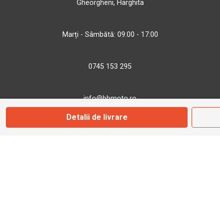
Gheorgheni, Harghita
Marți - Sâmbătă: 09:00 - 17:00
0745 153 295
info@bbmoto.ro
Detalii de livrare
Magazin
Otopeni
Str. Ferme D Nr. 2
Otopeni, Ilfov