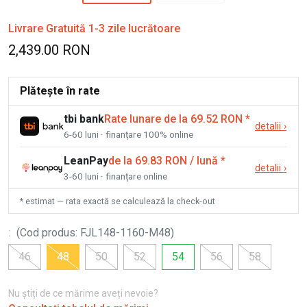
Livrare Gratuită 1-3 zile lucrătoare
2,439.00 RON
Plătește în rate
tbi bank
Rate lunare de la 69.52 RON
*
detalii
›
6-60 luni · finanțare 100% online
LeanPay
de la 69.83 RON / lună
*
detalii
›
3-60 luni · finanțare online
* estimat — rata exactă se calculează la check-out
:
(
Cod produs
:
FJL148-1160-M48
)
46
48
50
52
54
56
58
Nu știți de ce mărime aveți nevoie?