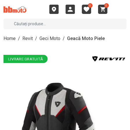
0
0
Home
/
Revit
/
Geci Moto
/
Geacă Moto Piele
LIVRARE GRATUITĂ