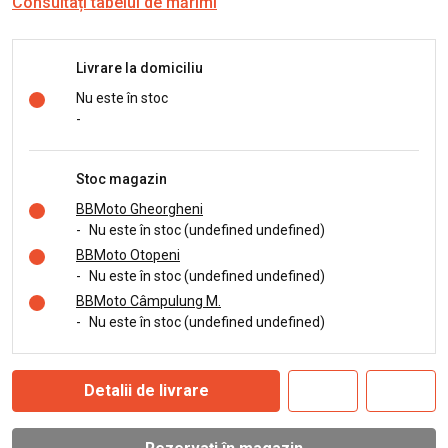
Consultați tabelul de mărimi
Livrare la domiciliu
Nu este în stoc
-
Stoc magazin
BBMoto Gheorgheni
-
Nu este în stoc (undefined undefined)
BBMoto Otopeni
-
Nu este în stoc (undefined undefined)
BBMoto Câmpulung M.
-
Nu este în stoc (undefined undefined)
Detalii de livrare