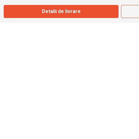
Detalii de livrare
Magazin
Otopeni
Str. Ferme D Nr. 2
Otopeni, Ilfov
Marți - Sâmbătă: 10:00 - 18:00
0755 141 155
otopeni@bbmoto.ro