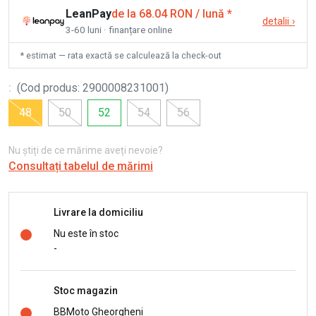
LeanPay
de la 68.04 RON / lună
*
detalii
›
3-60 luni · finanțare online
* estimat — rata exactă se calculează la check-out
:
(
Cod produs
:
2900008231001
)
48
50
52
54
56
Nu știți de ce mărime aveți nevoie?
Consultați tabelul de mărimi
Livrare la domiciliu
Nu este în stoc
-
Stoc magazin
BBMoto Gheorgheni