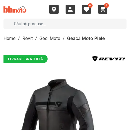
0
0
Home
/
Revit
/
Geci Moto
/
Geacă Moto Piele
LIVRARE GRATUITĂ