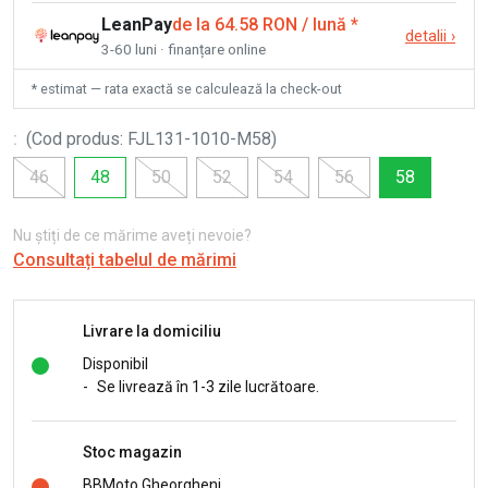
LeanPay
de la 64.58 RON / lună
*
detalii
›
3-60 luni · finanțare online
* estimat — rata exactă se calculează la check-out
:
(
Cod produs
:
FJL131-1010-M58
)
46
48
50
52
54
56
58
Nu știți de ce mărime aveți nevoie?
Consultați tabelul de mărimi
Livrare la domiciliu
Disponibil
-
Se livrează în 1-3 zile lucrătoare.
Stoc magazin
BBMoto Gheorgheni