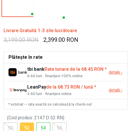
Livrare Gratuită 1-3 zile lucrătoare
3,199.00 RON
2,399.00 RON
Plătește în rate
tbi bank
Rate lunare de la 68.45 RON
*
detalii
›
6-60 luni · finanțare 100% online
LeanPay
de la 68.73 RON / lună
*
detalii
›
3-60 luni · finanțare online
* estimat — rata exactă se calculează la check-out
:
(
Cod produs
:
2147 D 52 RN
)
50
52
54
56