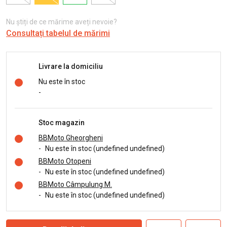
Nu știți de ce mărime aveți nevoie?
Consultați tabelul de mărimi
Livrare la domiciliu
Nu este în stoc
-
Stoc magazin
BBMoto Gheorgheni
-
Nu este în stoc (undefined undefined)
BBMoto Otopeni
-
Nu este în stoc (undefined undefined)
BBMoto Câmpulung M.
-
Nu este în stoc (undefined undefined)