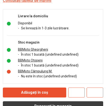
Consultați tabelul de mărimi
Livrare la domiciliu
Disponibil
-
Se livrează în 1-3 zile lucrătoare.
Stoc magazin
BBMoto Gheorgheni
-
În stoc 1 bucată (undefined undefined)
BBMoto Otopeni
-
În stoc 1 bucată (undefined undefined)
BBMoto Câmpulung M.
-
Nu este în stoc (undefined undefined)
Adăugați în coș