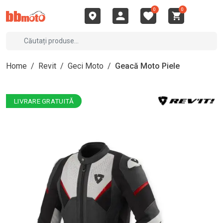
0
0
Home
/
Revit
/
Geci Moto
/
Geacă Moto Piele
LIVRARE GRATUITĂ