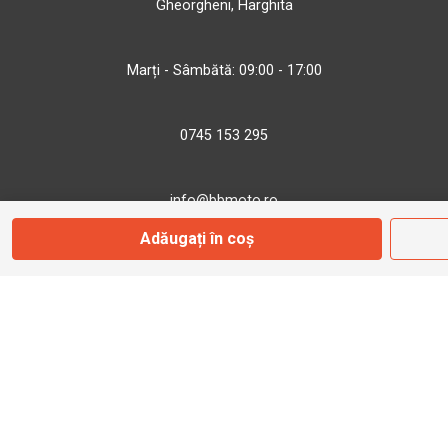
Gheorgheni, Harghita
Marți - Sâmbătă: 09:00 - 17:00
0745 153 295
info@bbmoto.ro
Adăugați în coș
Magazin
Otopeni
Str. Ferme D Nr. 2
Otopeni, Ilfov