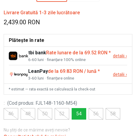
Livrare Gratuită 1-3 zile lucrătoare
2,439.00 RON
Plătește în rate
tbi bank
Rate lunare de la 69.52 RON
*
detalii
›
6-60 luni · finanțare 100% online
LeanPay
de la 69.83 RON / lună
*
detalii
›
3-60 luni · finanțare online
* estimat — rata exactă se calculează la check-out
:
(
Cod produs
:
FJL148-1160-M54
)
46
48
50
52
54
56
58
Nu știți de ce mărime aveți nevoie?