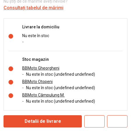
Nu știți de ce mărime aveți nevoie?
Consultați tabelul de mărimi
Livrare la domiciliu
Nu este în stoc
-
Stoc magazin
BBMoto Gheorgheni
-
Nu este în stoc (undefined undefined)
BBMoto Otopeni
-
Nu este în stoc (undefined undefined)
BBMoto Câmpulung M.
-
Nu este în stoc (undefined undefined)
Detalii de livrare