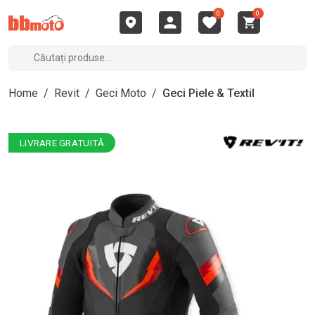
0
0
Home
/
Revit
/
Geci Moto
/
Geci Piele & Textil
LIVRARE GRATUITĂ