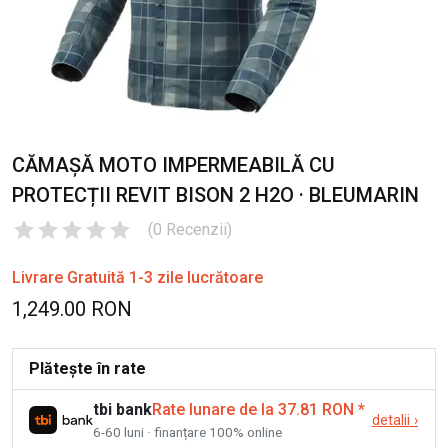
CĂMAȘĂ MOTO IMPERMEABILĂ CU
PROTECȚII REVIT BISON 2 H2O · BLEUMARIN
(
0
Recenzii
)
Livrare Gratuită 1-3 zile lucrătoare
1,249.00 RON
Plătește în rate
tbi bank
Rate lunare de la 37.81 RON
*
detalii
›
6-60 luni · finanțare 100% online