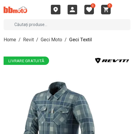
0
0
Home
/
Revit
/
Geci Moto
/
Geci Textil
LIVRARE GRATUITĂ