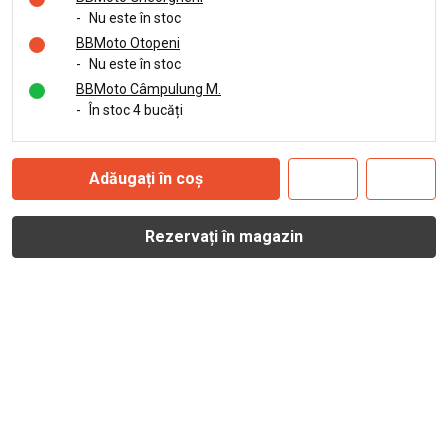
-
Nu este în stoc
BBMoto Otopeni
-
Nu este în stoc
BBMoto Câmpulung M.
-
În stoc 4 bucăți
Adăugați în coș
Rezervați în magazin