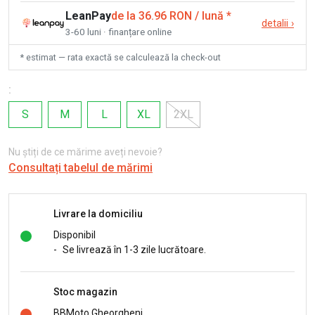
LeanPay
de la 36.96 RON / lună
*
detalii
›
3-60 luni · finanțare online
* estimat — rata exactă se calculează la check-out
:
S
M
L
XL
2XL
Nu știți de ce mărime aveți nevoie?
Consultați tabelul de mărimi
Livrare la domiciliu
Disponibil
-
Se livrează în 1-3 zile lucrătoare.
Stoc magazin
BBMoto Gheorgheni