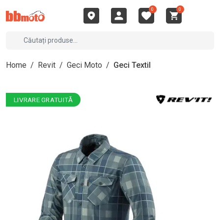
0
0
Home
/
Revit
/
Geci Moto
/
Geci Textil
LIVRARE GRATUITĂ