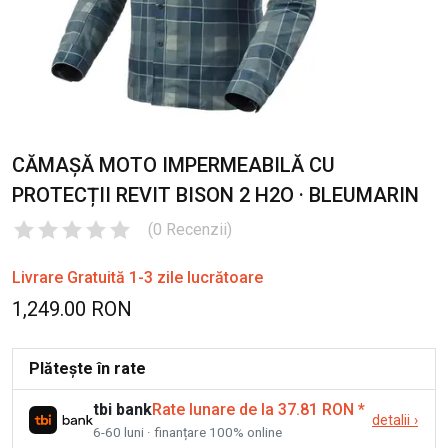
CĂMAȘĂ MOTO IMPERMEABILĂ CU
PROTECȚII REVIT BISON 2 H2O · BLEUMARIN
(
0
Recenzii
)
Livrare Gratuită 1-3 zile lucrătoare
1,249.00 RON
Plătește în rate
tbi bank
Rate lunare de la 37.81 RON
*
detalii
›
6-60 luni · finanțare 100% online