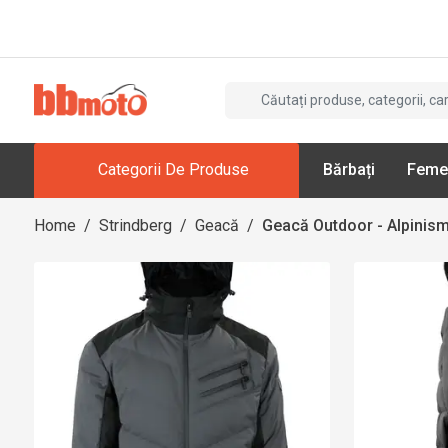
Categorii De Produse
Bărbați
Feme
Home
/
Strindberg
/
Geacă
/
Geacă Outdoor - Alpinism