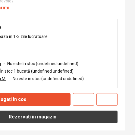
 nevoie?
ărimi
u
ează în 1-3 zile lucrătoare.
i
-
Nu este în stoc (undefined undefined)
În stoc 1 bucată (undefined undefined)
 M.
-
Nu este în stoc (undefined undefined)
ugați în coș
Rezervați în magazin