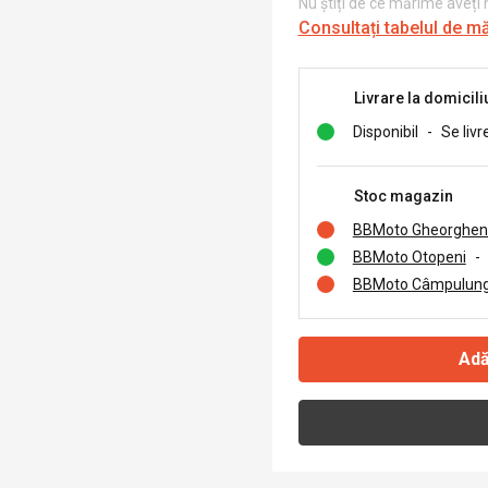
Nu știți de ce mărime aveți
Consultați tabelul de m
Livrare la domicili
Disponibil
-
Se livr
Stoc magazin
BBMoto Gheorghen
BBMoto Otopeni
-
BBMoto Câmpulung
Adă