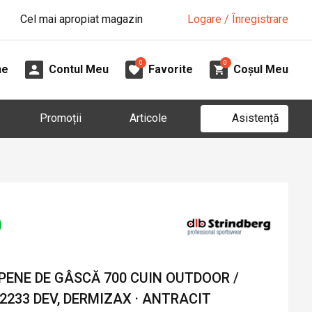
Cel mai apropiat magazin
Logare / Înregistrare
0
0
ne
Contul Meu
Favorite
Coșul Meu
Asistență
Promoții
Articole
 PENE DE GÂSCĂ 700 CUIN OUTDOOR /
2233 DEV, DERMIZAX · ANTRACIT