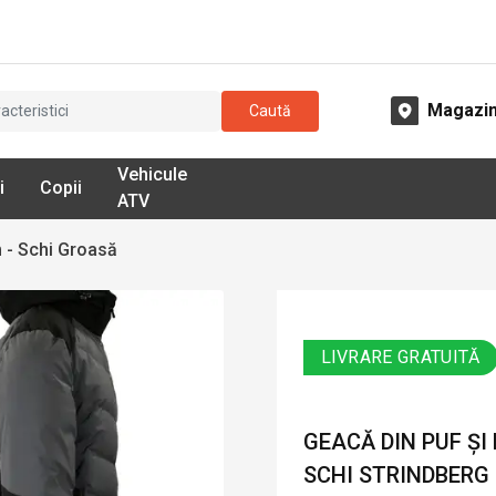
Magazi
Caută
Vehicule
i
Copii
ATV
 - Schi Groasă
LIVRARE GRATUITĂ
GEACĂ DIN PUF ȘI
SCHI STRINDBERG 