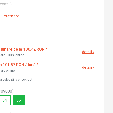
cenzii
)
 lucrătoare
 lunare de la 100.42 RON
*
detalii
›
nțare 100% online
la 101.87 RON / lună
*
detalii
›
țare online
calculează la check-out
309000
)
54
56