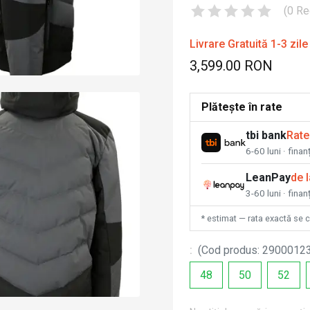
(
0
Re
Livrare Gratuită 1-3 zile
3,599.00 RON
Plătește în rate
tbi bank
Rate
6-60 luni · fina
LeanPay
de 
3-60 luni · finan
* estimat — rata exactă se 
:
(
Cod produs
:
2900012
48
50
52