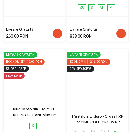
XS
S
M
XL
Livrare Gratuită
Livrare Gratuită
260.00 RON
838.00 RON
LIVRARE GRATUITĂ
LIVRARE GRATUITĂ
ECONOMISIȚI
40.00 RON
ECONOMISIȚI
216.00 RON
5
%
REDUCERE
20
%
REDUCERE
LICHIDARE
Blugi Moto din Denim 4D
BERING GORANE Slim Fit
Pantaloni Enduro - Cross FXR
RACING COLD CROSS RR
S