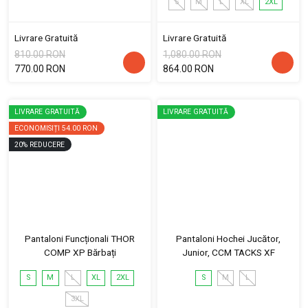
S
M
L
XL
2XL
Livrare Gratuită
Livrare Gratuită
810.00 RON
1,080.00 RON
770.00 RON
864.00 RON
LIVRARE GRATUITĂ
LIVRARE GRATUITĂ
ECONOMISIȚI
54.00 RON
20
%
REDUCERE
Pantaloni Funcționali THOR
Pantaloni Hochei Jucător,
COMP XP Bărbați
Junior, CCM TACKS XF
S
M
L
XL
2XL
S
M
L
3XL