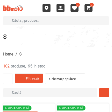
0
0
S
Home
/
S
102
produse
,
95
în stoc
Filtrează
Cele mai populare
LIVRARE GRATUITĂ
LIVRARE GRATUITĂ