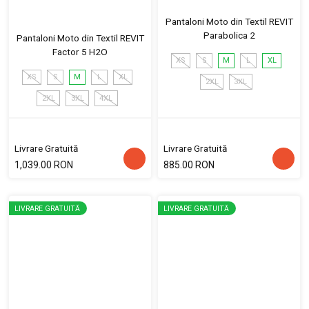
Pantaloni Moto din Textil REVIT
Parabolica 2
Pantaloni Moto din Textil REVIT
Factor 5 H2O
XS
S
M
L
XL
XS
S
M
L
XL
2XL
3XL
2XL
3XL
4XL
Livrare Gratuită
Livrare Gratuită
1,039.00 RON
885.00 RON
LIVRARE GRATUITĂ
LIVRARE GRATUITĂ