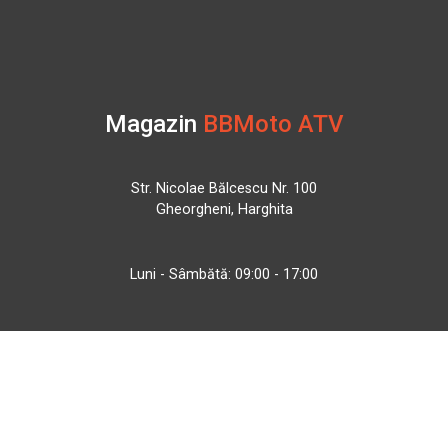
Magazin
BBMoto ATV
Str. Nicolae Bălcescu Nr. 100
Gheorgheni, Harghita
Luni - Sâmbătă: 09:00 - 17:00
+40 740 133 688
atv@bbmoto.ro