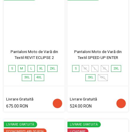
Pantaloni Moto de Vară din
Pantaloni Moto de Vară din
Textil REVIT ECLIPSE 2
Textil SPEED UP ENTER
S
M
L
XL
2XL
S
M
L
XL
2XL
3XL
4XL
3XL
4XL
Livrare Gratuită
Livrare Gratuită
675.00 RON
524.00 RON
LIVRARE GRATUITĂ
LIVRARE GRATUITĂ
ECONOMISIȚI
489.00 RON
LICHIDARE