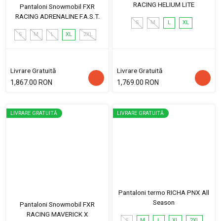
RACING HELIUM LITE
Pantaloni Snowmobil FXR
RACING ADRENALINE F.A.S.T.
S
M
L
XL
S
M
L
XL
2XL
Livrare Gratuită
Livrare Gratuită
1,867.00 RON
1,769.00 RON
LIVRARE GRATUITĂ
LIVRARE GRATUITĂ
Pantaloni termo RICHA PNX All
Season
Pantaloni Snowmobil FXR
RACING MAVERICK X
S
M
L
XL
2XL