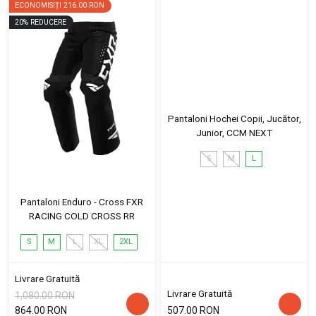
ECONOMISIȚI
216.00 RON
20
%
REDUCERE
Pantaloni Hochei Copii, Jucător,
Junior, CCM NEXT
S
M
L
Pantaloni Enduro - Cross FXR
RACING COLD CROSS RR
S
M
L
XL
2XL
Livrare Gratuită
Livrare Gratuită
1,080.00 RON
864.00 RON
507.00 RON