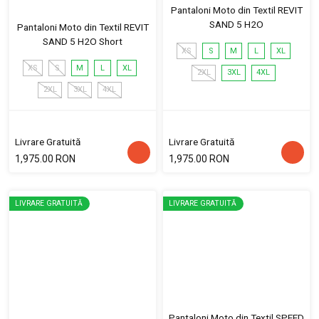
Pantaloni Moto din Textil REVIT
SAND 5 H2O
Pantaloni Moto din Textil REVIT
SAND 5 H2O Short
XS
S
M
L
XL
XS
S
M
L
XL
2XL
3XL
4XL
2XL
3XL
4XL
Livrare Gratuită
Livrare Gratuită
1,975.00 RON
1,975.00 RON
LIVRARE GRATUITĂ
LIVRARE GRATUITĂ
Pantaloni Moto din Textil SPEED