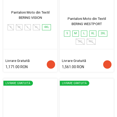
Pantaloni Moto din Textil
BERING VISION
Pantaloni Moto din Textil
BERING WESTPORT
S
M
L
XL
4XL
S
M
L
XL
2XL
3XL
4XL
Livrare Gratuită
Livrare Gratuită
1,171.00 RON
1,561.00 RON
LIVRARE GRATUITĂ
LIVRARE GRATUITĂ