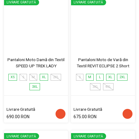
LIVRARE GRATUITĂ
LIVRARE GRATUITĂ
Pantaloni Moto Damă din Textil
Pantaloni Moto de Vară din
SPEED UP TREK LADY
Textil REVIT ECLIPSE 2 Short
XS
S
M
XL
2XL
S
M
L
XL
2XL
3XL
3XL
4XL
Livrare Gratuită
Livrare Gratuită
690.00 RON
675.00 RON
LIVRARE GRATUITĂ
LIVRARE GRATUITĂ