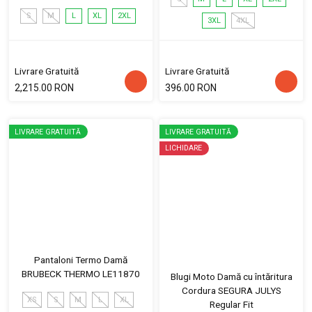
S
M
L
XL
2XL
3XL
4XL
Livrare Gratuită
Livrare Gratuită
2,215.00 RON
396.00 RON
LIVRARE GRATUITĂ
LIVRARE GRATUITĂ
LICHIDARE
Pantaloni Termo Damă
BRUBECK THERMO LE11870
Blugi Moto Damă cu întăritura
Cordura SEGURA JULYS
XS
S
M
L
XL
Regular Fit