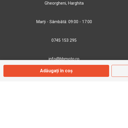
Gheorgheni, Harghita
Marți - Sâmbătă: 09:00 - 17:00
0745 153 295
info@bbmoto.ro
Adăugați în coș
Magazin
Otopeni
Str. Ferme D Nr. 2
Otopeni, Ilfov