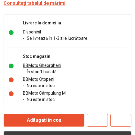
Consultați tabelul de mărimi
Livrare la domiciliu
Disponibil
-
Se livrează în 1-3 zile lucrătoare.
Stoc magazin
BBMoto Gheorgheni
-
În stoc 1 bucată
BBMoto Otopeni
-
Nu este în stoc
BBMoto Câmpulung M.
-
Nu este în stoc
Adăugați în coș