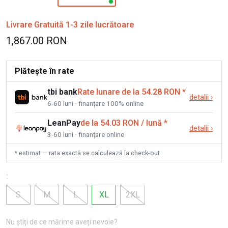
Livrare Gratuită 1-3 zile lucrătoare
1,867.00 RON
Plătește în rate
tbi bank
Rate lunare de la 54.28 RON
*
detalii
›
6-60 luni · finanțare 100% online
LeanPay
de la 54.03 RON / lună
*
detalii
›
3-60 luni · finanțare online
* estimat — rata exactă se calculează la check-out
:
S
M
L
XL
2XL
Nu știți de ce mărime aveți nevoie?