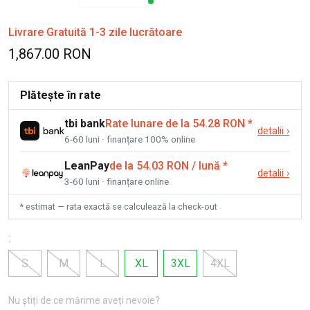
Livrare Gratuită 1-3 zile lucrătoare
1,867.00 RON
Plătește în rate
tbi bank
Rate lunare de la 54.28 RON
*
detalii
›
6-60 luni · finanțare 100% online
LeanPay
de la 54.03 RON / lună
*
detalii
›
3-60 luni · finanțare online
* estimat — rata exactă se calculează la check-out
:
S
M
L
XL
3XL
4XL
Nu știți de ce mărime aveți nevoie?