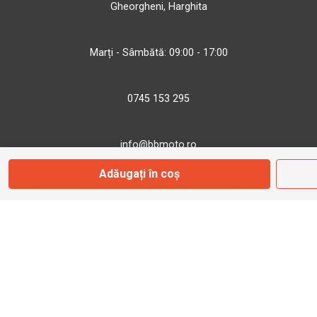
Gheorgheni, Harghita
Marți - Sâmbătă: 09:00 - 17:00
0745 153 295
info@bbmoto.ro
Adăugați în coș
Magazin
Otopeni
Str. Ferme D Nr. 2
Otopeni, Ilfov