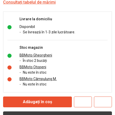
Consultați tabelul de mărimi
Livrare la domiciliu
Disponibil
-
Se livrează în 1-3 zile lucrătoare.
Stoc magazin
BBMoto Gheorgheni
-
În stoc 2 bucăți
BBMoto Otopeni
-
Nu este în stoc
BBMoto Câmpulung M.
-
Nu este în stoc
Adăugați în coș