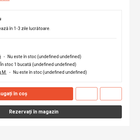
u
ează în 1-3 zile lucrătoare.
i
-
Nu este în stoc (undefined undefined)
În stoc 1 bucată (undefined undefined)
 M.
-
Nu este în stoc (undefined undefined)
ugați în coș
Rezervați în magazin