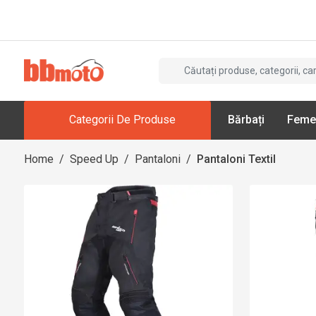
Categorii De Produse
Bărbați
Feme
Home
/
Speed Up
/
Pantaloni
/
Pantaloni Textil