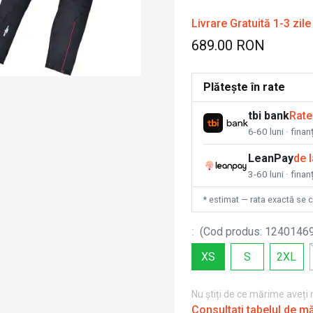
Livrare Gratuită 1-3 zile
689.00 RON
Plătește în rate
tbi bank
Rate
6-60 luni · fina
LeanPay
de 
3-60 luni · finan
* estimat — rata exactă se 
:
(
Cod produs
:
1240146
XS
S
2XL
Nu știți de ce mărime aveți
Consultați tabelul de m