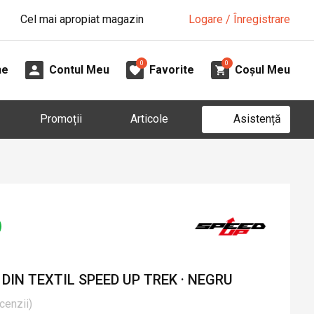
Cel mai apropiat magazin
Logare / Înregistrare
0
0
ne
Contul Meu
Favorite
Coșul Meu
Asistență
Promoții
Articole
IN TEXTIL SPEED UP TREK · NEGRU
cenzii
)