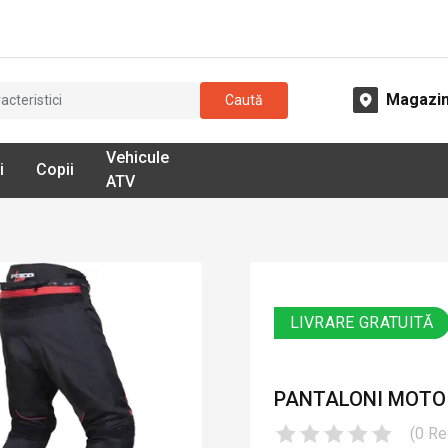
Magazi
Caută
Vehicule
i
Copii
ATV
LIVRARE GRATUITĂ
PANTALONI MOTO D
(
0
Re