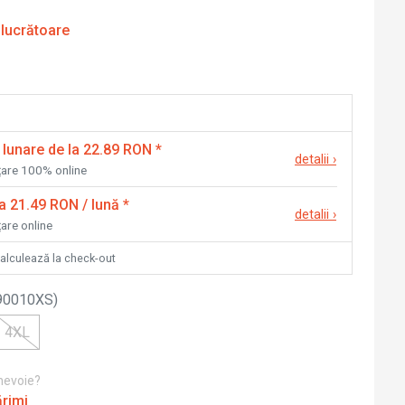
 lucrătoare
 lunare de la 22.89 RON
*
detalii
›
nțare 100% online
la 21.49 RON / lună
*
detalii
›
țare online
calculează la check-out
90010XS
)
4XL
 nevoie?
ărimi