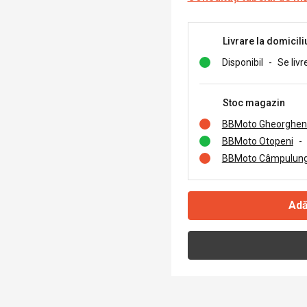
Livrare la domicili
Disponibil
-
Se livr
Stoc magazin
BBMoto Gheorghen
BBMoto Otopeni
-
BBMoto Câmpulung
Adă