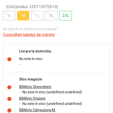
:
(
Cod produs
:
220115572610
)
S
M
L
XL
2XL
Nu știți de ce mărime aveți nevoie?
Consultați tabelul de mărimi
Livrare la domiciliu
Nu este în stoc
-
Stoc magazin
BBMoto Gheorgheni
-
Nu este în stoc (undefined undefined)
BBMoto Otopeni
-
Nu este în stoc (undefined undefined)
BBMoto Câmpulung M.