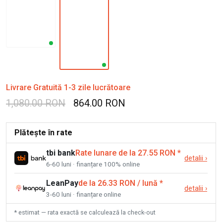
Livrare Gratuită 1-3 zile lucrătoare
1,080.00 RON
864.00 RON
Plătește în rate
tbi bank
Rate lunare de la 27.55 RON
*
detalii
›
6-60 luni · finanțare 100% online
LeanPay
de la 26.33 RON / lună
*
detalii
›
3-60 luni · finanțare online
* estimat — rata exactă se calculează la check-out