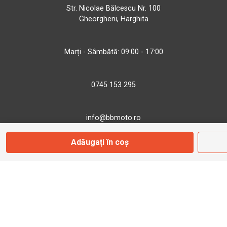
Str. Nicolae Bălcescu Nr. 100
Gheorgheni, Harghita
Marți - Sâmbătă: 09:00 - 17:00
0745 153 295
info@bbmoto.ro
Adăugați în coș
Magazin
Otopeni
Str. Ferme D Nr. 2