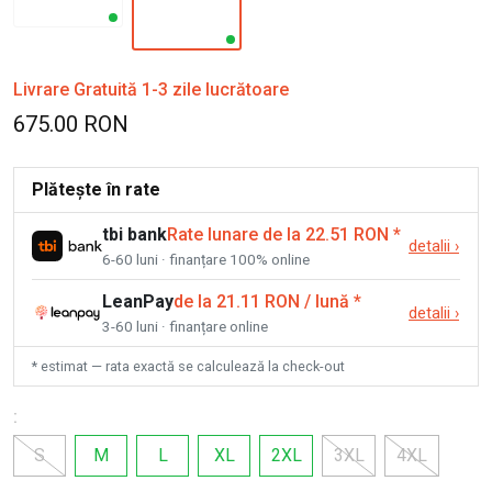
Livrare Gratuită 1-3 zile lucrătoare
675.00 RON
Plătește în rate
tbi bank
Rate lunare de la 22.51 RON
*
detalii
›
6-60 luni · finanțare 100% online
LeanPay
de la 21.11 RON / lună
*
detalii
›
3-60 luni · finanțare online
* estimat — rata exactă se calculează la check-out
:
S
M
L
XL
2XL
3XL
4XL