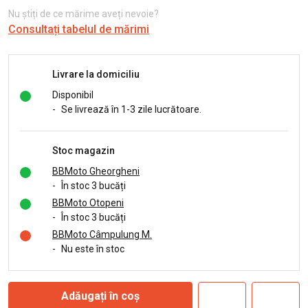
Nu știți de ce mărime aveți nevoie?
Consultați tabelul de mărimi
Livrare la domiciliu
Disponibil
-
Se livrează în 1-3 zile lucrătoare.
Stoc magazin
BBMoto Gheorgheni
-
În stoc 3 bucăți
BBMoto Otopeni
-
În stoc 3 bucăți
BBMoto Câmpulung M.
-
Nu este în stoc
Adăugați în coș