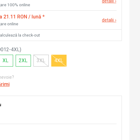
detalii
›
nțare 100% online
la 21.11 RON / lună
*
detalii
›
țare online
calculează la check-out
0012-4XL
)
XL
2XL
3XL
4XL
 nevoie?
ărimi
u