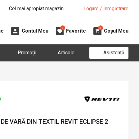
Cel mai apropiat magazin
Logare / Înregistrare
0
0
ne
Contul Meu
Favorite
Coșul Meu
Asistență
Promoții
Articole
E VARĂ DIN TEXTIL REVIT ECLIPSE 2