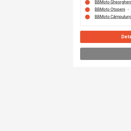
BBMoto Gheorghen
BBMoto Otopeni
-
BBMoto Câmpulung
Deta