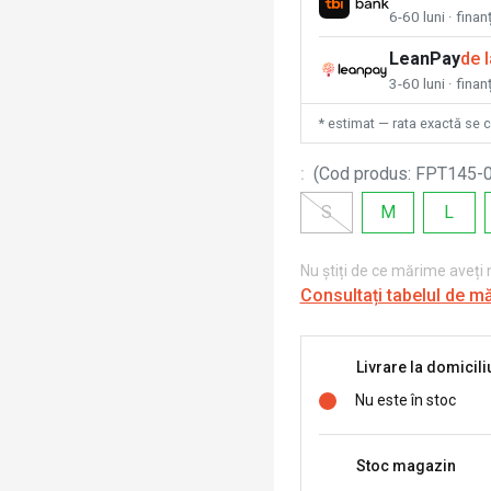
6-60 luni · fina
LeanPay
de 
3-60 luni · finan
* estimat — rata exactă se 
:
(
Cod produs
:
FPT145-
S
M
L
Nu știți de ce mărime aveți
Consultați tabelul de m
Livrare la domicili
Nu este în stoc
Stoc magazin