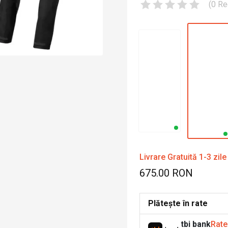
(
0
Re
Livrare Gratuită 1-3 zile
675.00 RON
Plătește în rate
tbi bank
Rate