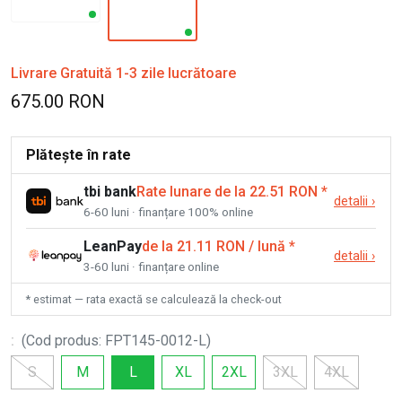
Livrare Gratuită 1-3 zile lucrătoare
675.00 RON
Plătește în rate
tbi bank
Rate lunare de la 22.51 RON
*
detalii
›
6-60 luni · finanțare 100% online
LeanPay
de la 21.11 RON / lună
*
detalii
›
3-60 luni · finanțare online
* estimat — rata exactă se calculează la check-out
:
(
Cod produs
:
FPT145-0012-L
)
S
M
L
XL
2XL
3XL
4XL