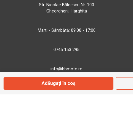
Str. Nicolae Bălcescu Nr. 100
Gheorgheni, Harghita
Marți - Sâmbătă: 09:00 - 17:00
0745 153 295
info@bbmoto.ro
Adăugați în coș
Magazin
Otopeni
Str. Ferme D Nr. 2