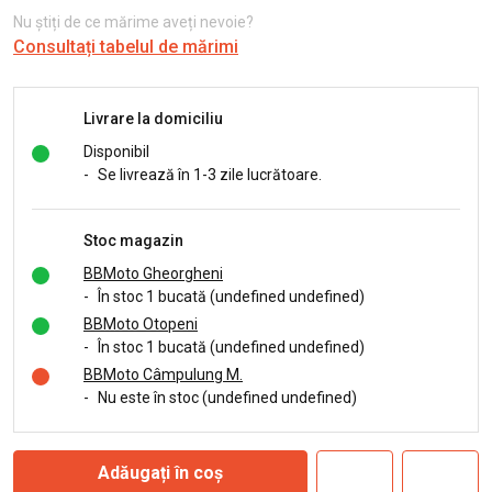
Nu știți de ce mărime aveți nevoie?
Consultați tabelul de mărimi
Livrare la domiciliu
Disponibil
-
Se livrează în 1-3 zile lucrătoare.
Stoc magazin
BBMoto Gheorgheni
-
În stoc 1 bucată (undefined undefined)
BBMoto Otopeni
-
În stoc 1 bucată (undefined undefined)
BBMoto Câmpulung M.
-
Nu este în stoc (undefined undefined)
Adăugați în coș