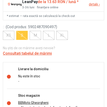
LeanPay
de la 13.63 RON / lună
*
detalii
›
3-36 luni · finanțare online
* estimat — rata exactă se calculează la check-out
:
(
Cod produs
:
5902487090497
)
XS
S
M
L
XL
Nu știți de ce mărime aveți nevoie?
Consultați tabelul de mărimi
Livrare la domiciliu
Nu este în stoc
-
Stoc magazin
BBMoto Gheorgheni