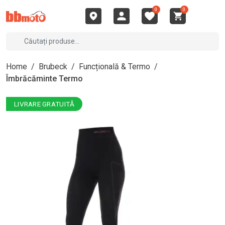
0
0
Home
/
Brubeck
/
Funcțională & Termo
/
Îmbrăcăminte Termo
LIVRARE GRATUITĂ