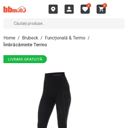
0
0
Home
/
Brubeck
/
Funcțională & Termo
/
Îmbrăcăminte Termo
LIVRARE GRATUITĂ