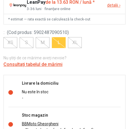
LeanPay
de la 13.63 RON / lună
*
detalii
›
3-36 luni · finanțare online
* estimat — rata exactă se calculează la check-out
:
(
Cod produs
:
5902487090510
)
XS
S
M
L
XL
Nu știți de ce mărime aveți nevoie?
Consultați tabelul de mărimi
Livrare la domiciliu
Nu este în stoc
-
Stoc magazin
BBMoto Gheorgheni