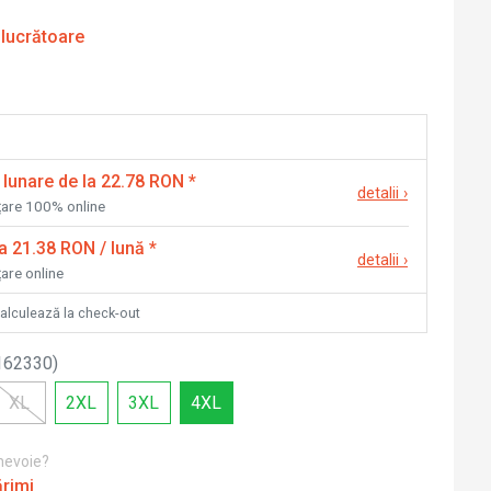
 lucrătoare
 lunare de la 22.78 RON
*
detalii
›
nțare 100% online
la 21.38 RON / lună
*
detalii
›
țare online
calculează la check-out
162330
)
XL
2XL
3XL
4XL
 nevoie?
ărimi