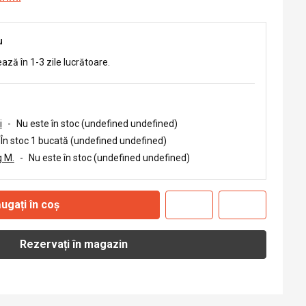
u
ează în 1-3 zile lucrătoare.
i
-
Nu este în stoc (undefined undefined)
În stoc 1 bucată (undefined undefined)
 M.
-
Nu este în stoc (undefined undefined)
ugați în coș
Rezervați în magazin