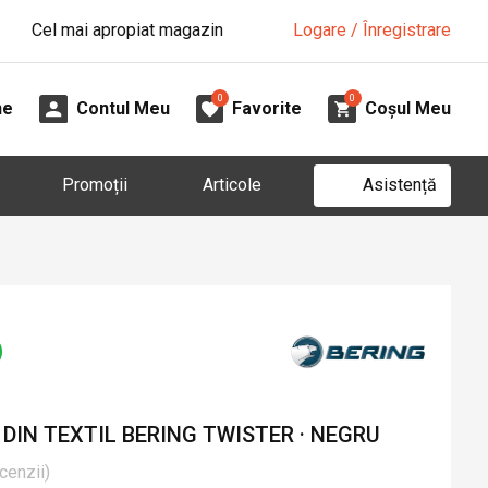
Cel mai apropiat magazin
Logare / Înregistrare
0
0
ne
Contul Meu
Favorite
Coșul Meu
Asistență
Promoții
Articole
IN TEXTIL BERING TWISTER · NEGRU
cenzii
)