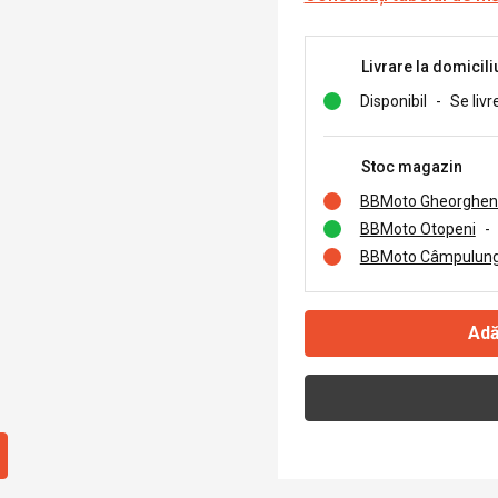
Livrare la domicili
Disponibil
-
Se livr
Stoc magazin
BBMoto Gheorghen
BBMoto Otopeni
-
BBMoto Câmpulung
Adă