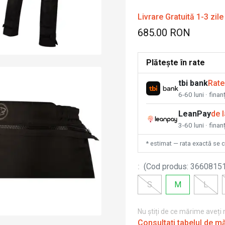
Livrare Gratuită 1-3 zile
685.00 RON
Plătește în rate
tbi bank
Rate
6-60 luni · fina
LeanPay
de 
3-60 luni · finan
* estimat — rata exactă se 
:
(
Cod produs
:
3660815
S
M
L
Nu știți de ce mărime aveți
Consultați tabelul de m