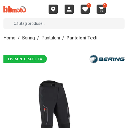
0
0
Home
/
Bering
/
Pantaloni
/
Pantaloni Textil
LIVRARE GRATUITĂ