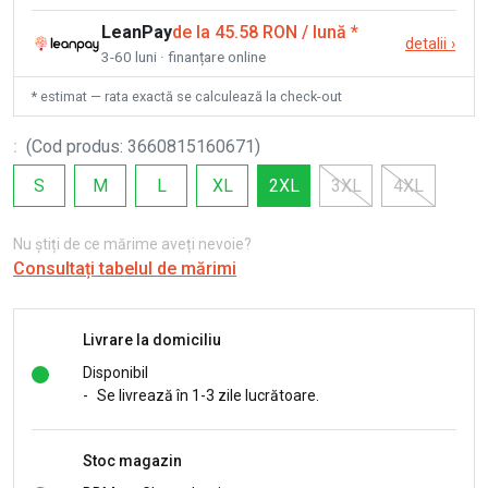
LeanPay
de la 45.58 RON / lună
*
detalii
›
3-60 luni · finanțare online
* estimat — rata exactă se calculează la check-out
:
(
Cod produs
:
3660815160671
)
S
M
L
XL
2XL
3XL
4XL
Nu știți de ce mărime aveți nevoie?
Consultați tabelul de mărimi
Livrare la domiciliu
Disponibil
-
Se livrează în 1-3 zile lucrătoare.
Stoc magazin