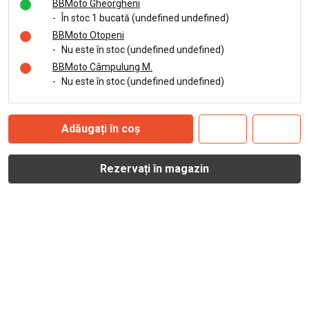
BBMoto Gheorgheni
-
În stoc 1 bucată (undefined undefined)
BBMoto Otopeni
-
Nu este în stoc (undefined undefined)
BBMoto Câmpulung M.
-
Nu este în stoc (undefined undefined)
Adăugați în coș
Rezervați în magazin