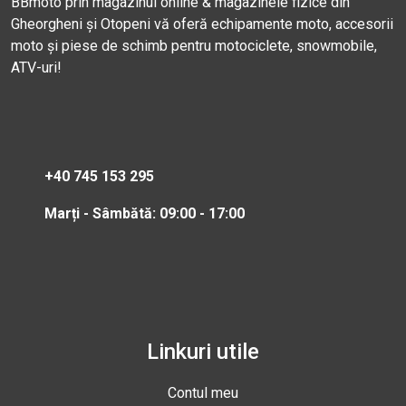
BBmoto prin magazinul online & magazinele fizice din
Gheorgheni și Otopeni vă oferă echipamente moto, accesorii
moto și piese de schimb pentru motociclete, snowmobile,
ATV-uri!
+40 745 153 295
Marți - Sâmbătă: 09:00 - 17:00
Linkuri utile
Contul meu