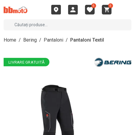
0
0
Home
/
Bering
/
Pantaloni
/
Pantaloni Textil
LIVRARE GRATUITĂ