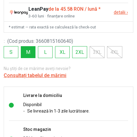
LeanPay
de la 45.58 RON / lună
*
detalii
›
3-60 luni · finanțare online
* estimat — rata exactă se calculează la check-out
:
(
Cod produs
:
3660815160640
)
S
M
L
XL
2XL
3XL
4XL
Nu știți de ce mărime aveți nevoie?
Consultați tabelul de mărimi
Livrare la domiciliu
Disponibil
-
Se livrează în 1-3 zile lucrătoare.
Stoc magazin