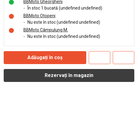
BBMoto Gheorgheni
-
În stoc 1 bucată (undefined undefined)
BBMoto Otopeni
-
Nu este în stoc (undefined undefined)
BBMoto Câmpulung M.
-
Nu este în stoc (undefined undefined)
Adăugați în coș
Rezervați în magazin