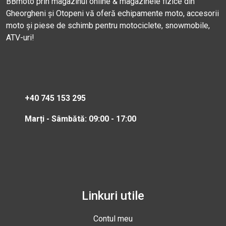
BBmoto prin magazinul online & magazinele fizice din
Gheorgheni și Otopeni vă oferă echipamente moto, accesorii
moto și piese de schimb pentru motociclete, snowmobile,
ATV-uri!
+40 745 153 295
Marți - Sâmbătă: 09:00 - 17:00
Linkuri utile
Contul meu