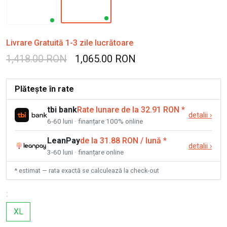
Livrare Gratuită 1-3 zile lucrătoare
1,418.00 RON
1,065.00 RON
Plătește în rate
tbi bank
Rate lunare de la 32.91 RON
*
detalii
›
6-60 luni · finanțare 100% online
LeanPay
de la 31.88 RON / lună
*
detalii
›
3-60 luni · finanțare online
* estimat — rata exactă se calculează la check-out
:
XL