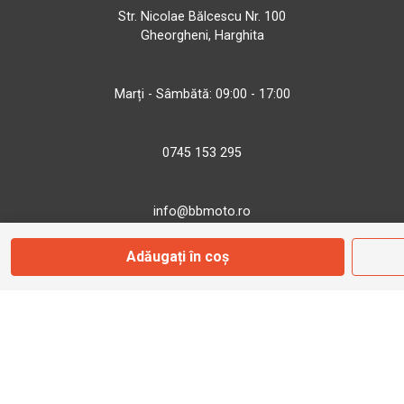
Str. Nicolae Bălcescu Nr. 100
Gheorgheni, Harghita
Marți - Sâmbătă: 09:00 - 17:00
0745 153 295
info@bbmoto.ro
Adăugați în coș
Magazin
Otopeni
Str. Ferme D Nr. 2