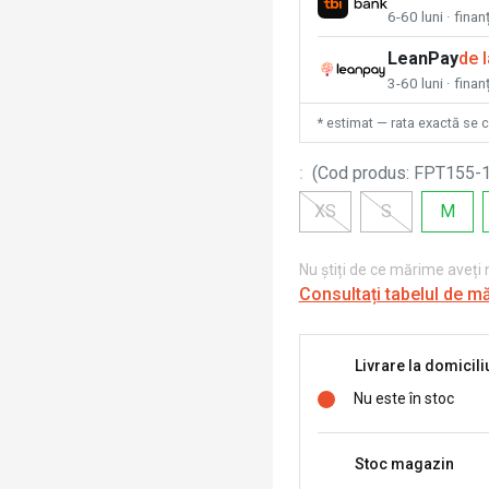
6-60 luni · fina
LeanPay
de 
3-60 luni · finan
* estimat — rata exactă se 
:
(
Cod produs
:
FPT155-
XS
S
M
Nu știți de ce mărime aveți
Consultați tabelul de m
Livrare la domicili
Nu este în stoc
Stoc magazin