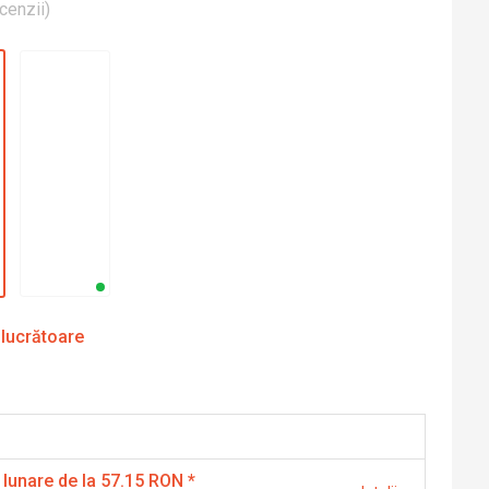
cenzii
)
 lucrătoare
 lunare de la 57.15 RON
*