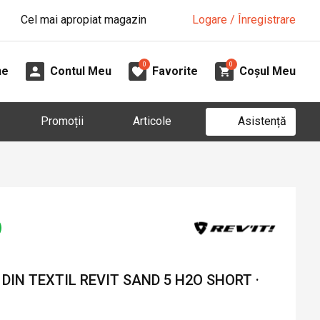
Cel mai apropiat magazin
Logare / Înregistrare
0
0
ne
Contul Meu
Favorite
Coșul Meu
Asistență
Promoții
Articole
IN TEXTIL REVIT SAND 5 H2O SHORT ·