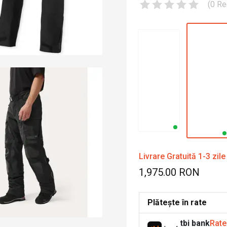
(
0
Re
Livrare Gratuită 1-3 zile
1,975.00 RON
Plătește în rate
tbi bank
Rate