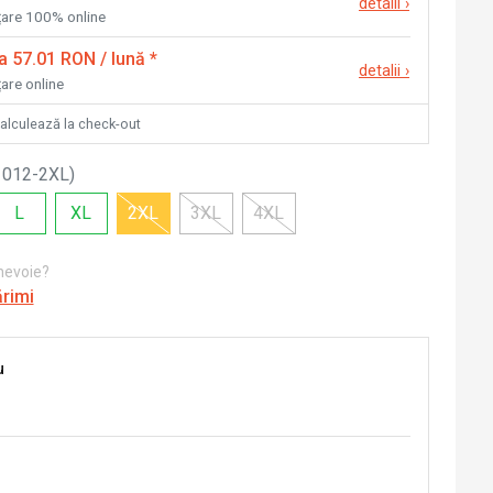
detalii
›
nțare 100% online
la 57.01 RON / lună
*
detalii
›
țare online
calculează la check-out
1012-2XL
)
L
XL
2XL
3XL
4XL
 nevoie?
ărimi
u