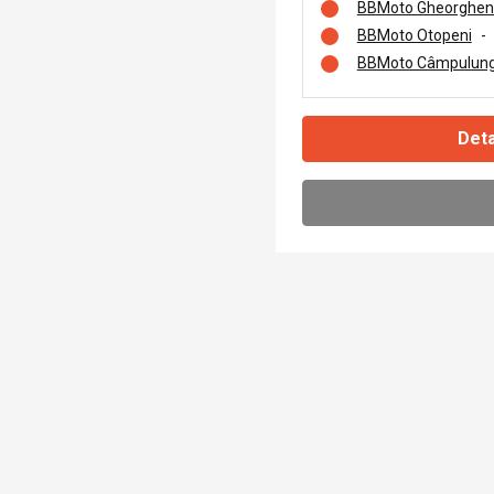
BBMoto Gheorghen
BBMoto Otopeni
-
BBMoto Câmpulung
Deta